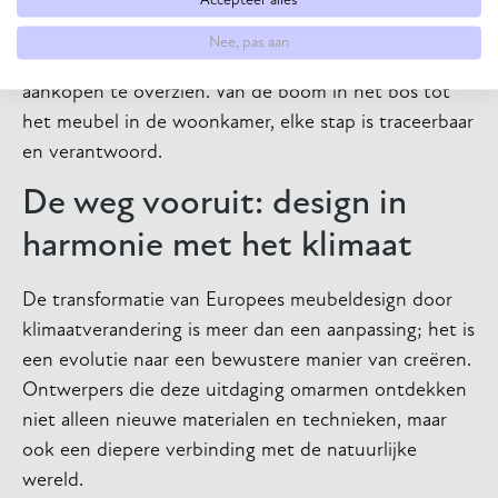
De transparantie van korte ketens stelt
Nee, pas aan
consumenten in staat de volledige impact van hun
aankopen te overzien. Van de boom in het bos tot
het meubel in de woonkamer, elke stap is traceerbaar
en verantwoord.
De weg vooruit: design in
harmonie met het klimaat
De transformatie van Europees meubeldesign door
klimaatverandering is meer dan een aanpassing; het is
een evolutie naar een bewustere manier van creëren.
Ontwerpers die deze uitdaging omarmen ontdekken
niet alleen nieuwe materialen en technieken, maar
ook een diepere verbinding met de natuurlijke
wereld.