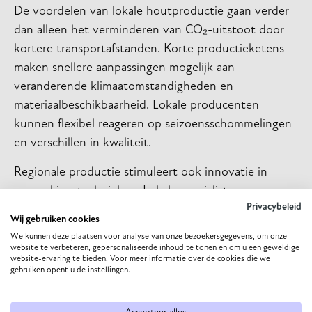
De voordelen van lokale houtproductie gaan verder
dan alleen het verminderen van CO₂-uitstoot door
kortere transportafstanden. Korte productieketens
maken snellere aanpassingen mogelijk aan
veranderende klimaatomstandigheden en
materiaalbeschikbaarheid. Lokale producenten
kunnen flexibel reageren op seizoensschommelingen
en verschillen in kwaliteit.
Regionale productie stimuleert ook innovatie in
verwerkingstechnieken. Lokale specialisten
Privacybeleid
ontwikkelen expertise in nieuwe houtsoorten en
Wij gebruiken cookies
aangepaste bewerkingsmethoden. Deze
We kunnen deze plaatsen voor analyse van onze bezoekersgegevens, om onze
samenwerking tussen ontwerpers, producenten en
website te verbeteren, gepersonaliseerde inhoud te tonen en om u een geweldige
website-ervaring te bieden. Voor meer informatie over de cookies die we
bosbeheerders leidt tot een betere benutting van
gebruiken opent u de instellingen.
materialen en een hogere kwaliteit van het
eindproduct.
Accepteer alles