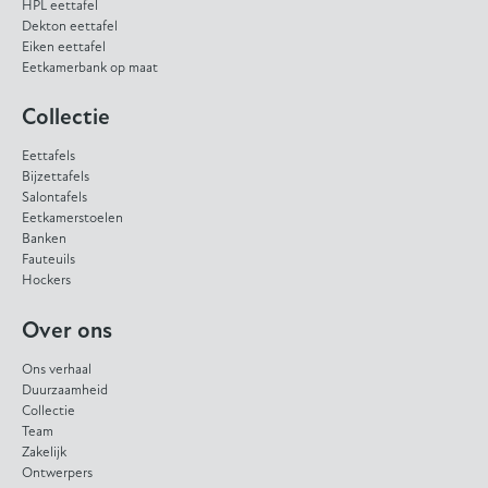
HPL eettafel
Dekton eettafel
Eiken eettafel
Eetkamerbank op maat
Collectie
Eettafels
Bijzettafels
Salontafels
Eetkamerstoelen
Banken
Fauteuils
Hockers
Over ons
Ons verhaal
Duurzaamheid
Collectie
Team
Zakelijk
Ontwerpers