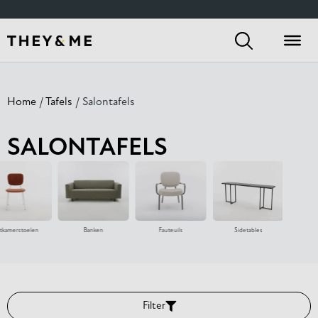
Home
/
Tafels
/ Salontafels
SALONTAFELS
tkamerstoelen
Banken
Fauteuils
Sidetables
Eetka
Filter