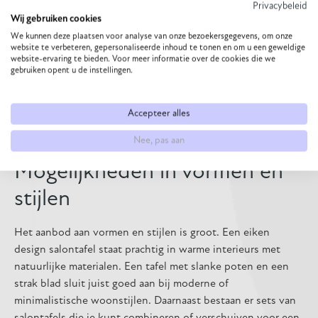
Misschien zit je vaak met vrienden op de bank, waardoor
Privacybeleid
Wij gebruiken cookies
een groter model goed uitkomt. Of wil je juist meer
We kunnen deze plaatsen voor analyse van onze bezoekersgegevens, om onze
bewegingsruimte en kies je voor een compact ontwerp dat
website te verbeteren, gepersonaliseerde inhoud te tonen en om u een geweldige
lucht in de kamer brengt. De manier waarop je jouw
website-ervaring te bieden. Voor meer informatie over de cookies die we
gebruiken opent u de instellingen.
salontafel gebruikt, bepaalt hoe praktisch een model voor je
is. Gebruik je hem vooral voor decoratie, of juist als centrale
plek voor hapjes en drankjes? Door daarover na te denken,
Accepteer alles
kies je makkelijker een tafel die past bij jouw dagelijkse
gewoontes en woonstijl.
Nee, pas aan
Mogelijkheden in vormen en
stijlen
Het aanbod aan vormen en stijlen is groot. Een eiken
design salontafel staat prachtig in warme interieurs met
natuurlijke materialen. Een tafel met slanke poten en een
strak blad sluit juist goed aan bij moderne of
minimalistische woonstijlen. Daarnaast bestaan er sets van