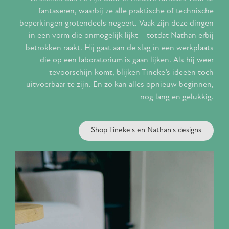
fantaseren, waarbij ze alle praktische of technische
beperkingen grotendeels negeert. Vaak zijn deze dingen
in een vorm die onmogelijk lijkt – totdat Nathan erbij
betrokken raakt. Hij gaat aan de slag in een werkplaats
die op een laboratorium is gaan lijken. Als hij weer
tevoorschijn komt, blijken Tineke’s ideeën toch
uitvoerbaar te zijn. En zo kan alles opnieuw beginnen,
nog lang en gelukkig.
Shop Tineke's en Nathan's designs