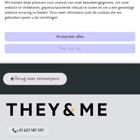
We kunnen deze plaatsen voor analyse van onze bezoekersgegevens, om onze
website te verbeteren, gepersonaliseerde inhoud te tonen en om u een geweldige
website-ervaring te bieden. Voor meer informatie over de cookies die we
gebruiken opent u de instellingen.
MOORE EETKAMERBANK
MOORE EETKAMERSTOEL
1.131,00
-
1.538,00
350,00
Accepteer alles
PRODUCT CONFIGUREREN
Nee, pas aan
Terug naar ontwerpers
+31 627 187 297