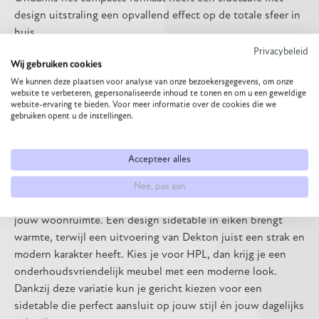
design uitstraling een opvallend effect op de totale sfeer in
huis.
Privacybeleid
Design sidetables van They &
Wij gebruiken cookies
We kunnen deze plaatsen voor analyse van onze bezoekersgegevens, om onze
Me: stijl en gebruiksgemak
website te verbeteren, gepersonaliseerde inhoud te tonen en om u een geweldige
website-ervaring te bieden. Voor meer informatie over de cookies die we
gecombineerd
gebruiken opent u de instellingen.
Bij They & Me vind je designvarianten van sidetables die
Accepteer alles
zorgvuldig zijn ontwikkeld om zowel functioneel als visueel
aantrekkelijk te zijn. De collectie bestaat uit verschillende
Nee, pas aan
formaten en stijlen, zodat er altijd een ontwerp past bij
jouw woonruimte. Een design sidetable in eiken brengt
warmte, terwijl een uitvoering van Dekton juist een strak en
modern karakter heeft. Kies je voor HPL, dan krijg je een
onderhoudsvriendelijk meubel met een moderne look.
Dankzij deze variatie kun je gericht kiezen voor een
sidetable die perfect aansluit op jouw stijl én jouw dagelijks