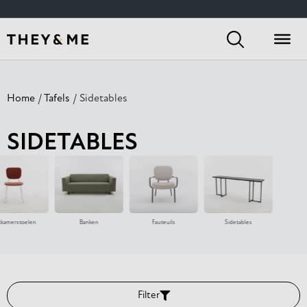
Home
/
Tafels
/ Sidetables
SIDETABLES
tkamerstoelen
Banken
Fauteuils
Sidetables
Eetka
Filter