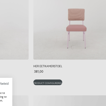
HER EETKAMERSTOEL
381,00
PRODUCT CONFIGUREREN
ybeleid
e te
ing te
en.