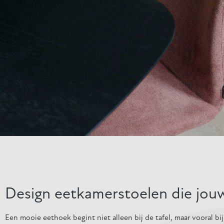
Kunnen wij je ergens mee he
Design eetkamerstoelen die jouw
Een mooie eethoek begint niet alleen bij de tafel, maar vooral b