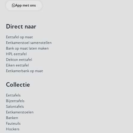
App met ons
Direct naar
Eettafel op maat
Eetkamerstoel samenstellen
Bank op maat laten maken
HPL eettafel
Dekton eettafel
Eiken eettafel
Eetkamerbank op maat
Collectie
Eettafels
Bijzettafels
Salontafels
Eetkamerstoelen
Banken
Fauteuils
Hockers