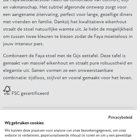
De Faya eetkamerstoel heeft de combinatie van comfort, stijl
en vakmanschap. Het subtiel afgeronde ontwerp zorgt voor
een aangename zitervaring, perfect voor lange, gezellige diners
met vrienden en familie. Dankzij het kwalitatieve eikenhout
straalt de stoel natuurlijke warmte uit. Je hebt de mogelijkheid
om tussen twee kleuren te kiezen zodat de Faya moeiteloos in
jouw interieur past.
Combineert de Faya stoel met de Gijs eettafel. Deze tafel is
gemaakt van massief eikenhout en straalt pure robuustheid en
elegantie uit. Samen vormen ze een onweerstaanbare
combinatie: tijdloos, stijlvol en vooral gemaakt voor het leven.
FSC gecertificeerd
Productspecificaties
Privacybeleid
Wij gebruiken cookies
Extra Info
We kunnen deze plaatsen voor analyse van onze bezoekersgegevens, om onze
website te verbeteren, gepersonaliseerde inhoud te tonen en om u een geweldige