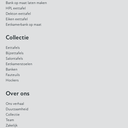
Bank op maat laten maken
HPL eettafel
Dekton eettafel
Eiken eettafel
Eetkamerbank op maat
Collectie
Eettafels
Bijzettafels
Salontafels
Eetkamerstoelen
Banken
Fauteuils
Hockers
Over ons
Ons verhaal
Duurzaamheid
Collectie
Team
Zakelijk