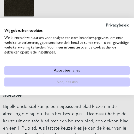
Privacybeleid
Wij gebruiken cookies
We kunnen deze plaatsen voor analyse van onze bezoekersgegevens, om onze
website te verbeteren, gepersonaliseerde inhoud te tonen en om u een geweldige
website-ervaring te bieden. Voor meer informatie over de cookies die we
gebruiken opent u de instellingen.
Voor de echte fijnproevers onder ons is Gusto de perfecte
bartafel. Bij They & Me houden we van eten en drinken,
Accepteer alles
daarom is het voor ons belangrijk om de perfecte tafel aan te
bieden waar je uren aan kan tafelen. Bartafel Gusto kan
Nee, pas aan
gecombineerd worden met de Gusto eettafel en de Gusto
sidetable.
Bij elk onderstel kan je een bijpassend blad kiezen in de
afmeting die bij jou thuis het beste past. Daarnaast heb je de
keuze uit een tafelblad met een houten blad, een dekton blad
en een HPL blad. Als laatste keuze kies je dan de kleur van je