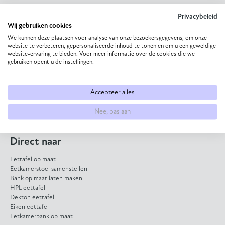
Privacybeleid
Wij gebruiken cookies
We kunnen deze plaatsen voor analyse van onze bezoekersgegevens, om onze
website te verbeteren, gepersonaliseerde inhoud te tonen en om u een geweldige
+31 627 187 297
website-ervaring te bieden. Voor meer informatie over de cookies die we
gebruiken opent u de instellingen.
Mail ons
Accepteer alles
App met ons
Nee, pas aan
Direct naar
Eettafel op maat
Eetkamerstoel samenstellen
Bank op maat laten maken
HPL eettafel
Dekton eettafel
Eiken eettafel
Eetkamerbank op maat