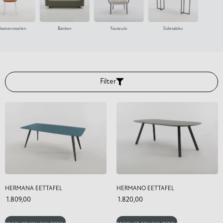
tkamerstoelen
Banken
Fauteuils
Sidetables
Eetka
Filter
HERMANA EETTAFEL
HERMANO EETTAFEL
1.809,00
1.820,00