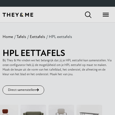
Home
/
Tafels
/
Eettafels
/ HPL eettafels
HPL EETTAFELS
Bij They & Me vinden we het belangrijk dat jij je HPL eettafel kan samenstellen. Via
onze configurator heb jij de mogelijkheid om je HPL eettafel op maat te maken.
Maak de keuze uit de vorm van het tafelblad, het onderstel, de afmeting en de
kleur van het blad en het onderstel. Maak het van jou.
Direct samenstellen