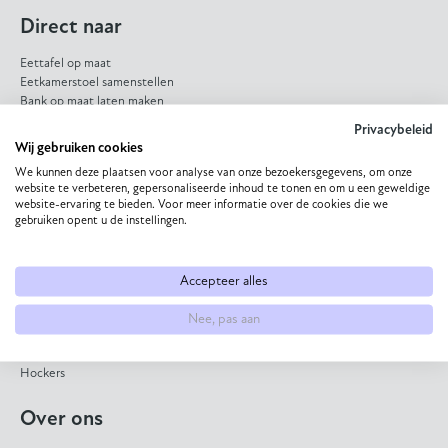
Direct naar
Eettafel op maat
Eetkamerstoel samenstellen
Bank op maat laten maken
HPL eettafel
Privacybeleid
Dekton eettafel
Wij gebruiken cookies
Eiken eettafel
We kunnen deze plaatsen voor analyse van onze bezoekersgegevens, om onze
Eetkamerbank op maat
website te verbeteren, gepersonaliseerde inhoud te tonen en om u een geweldige
website-ervaring te bieden. Voor meer informatie over de cookies die we
Collectie
gebruiken opent u de instellingen.
Eettafels
Bijzettafels
Accepteer alles
Salontafels
Eetkamerstoelen
Nee, pas aan
Banken
Fauteuils
Hockers
Over ons