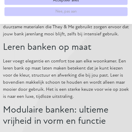
Accepteer alles
volledige vrijheid om de stof te kiezen die past bij jouw ruimte
Nee, pas aan
en levensstijl. Van zachte texturen tot moderne weefsels,
stoffen brengen warmte en karakter in je interieur. De
duurzame materialen die They & Me gebruikt zorgen ervoor dat
jouw bank jarenlang mooi blijft, zelfs bij intensief gebruik.
Leren banken op maat
Leer voegt elegantie en comfort toe aan elke woonkamer. Een
leren bank op maat laten maken betekent dat je kunt kiezen
voor de kleur, structuur en afwerking die bij jou past. Leer is
bovendien makkelijk schoon te houden en wordt alleen maar
mooier door gebruik. Het is een sterke keuze voor wie op zoek
is naar een luxe, tijdloze uitstraling.
Modulaire banken: ultieme
vrijheid in vorm en functie