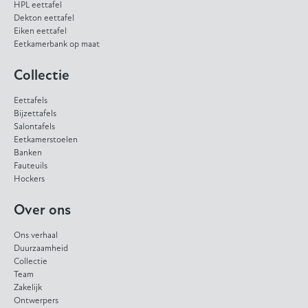
HPL eettafel
Dekton eettafel
Eiken eettafel
Eetkamerbank op maat
Collectie
Eettafels
Bijzettafels
Salontafels
Eetkamerstoelen
Banken
Fauteuils
Hockers
Over ons
Ons verhaal
Duurzaamheid
Collectie
Team
Zakelijk
Ontwerpers