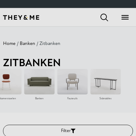
Home
/
Banken
/ Zitbanken
ZITBANKEN
tkamerstoelen
Banken
Fauteuils
Sidetables
Eetka
Filter