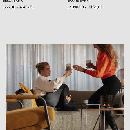
BELLA BANK
BOWIE BANK
555,00
-
4.402,00
2.098,00
-
2.829,00
Kunnen wij je ergens mee
helpen?
Kunnen wij je ergens mee
helpen?