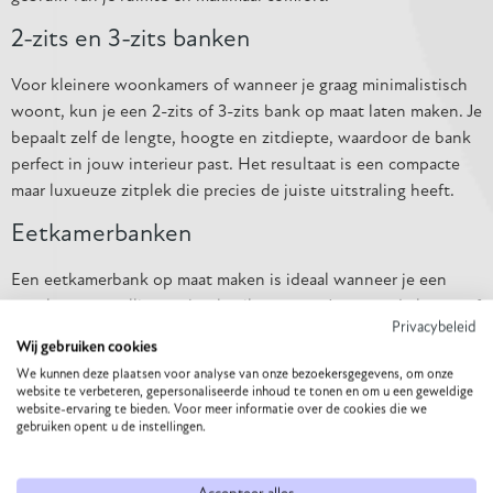
2-zits en 3-zits banken
Voor kleinere woonkamers of wanneer je graag minimalistisch
woont, kun je een 2-zits of 3-zits bank op maat laten maken. Je
bepaalt zelf de lengte, hoogte en zitdiepte, waardoor de bank
perfect in jouw interieur past. Het resultaat is een compacte
maar luxueuze zitplek die precies de juiste uitstraling heeft.
Eetkamerbanken
Een eetkamerbank op maat maken is ideaal wanneer je een
speelse en gezellige eethoek wilt creëren. Je stemt de lengte af
Privacybeleid
op jouw tafel en kiest een materiaal dat past bij jouw
Wij gebruiken cookies
woonstijl. Het zorgt voor een open, sociale uitstraling en geeft
We kunnen deze plaatsen voor analyse van onze bezoekersgegevens, om onze
je eethoek een bijzonder karakter.
website te verbeteren, gepersonaliseerde inhoud te tonen en om u een geweldige
website-ervaring te bieden. Voor meer informatie over de cookies die we
Stoffen banken op maat
gebruiken opent u de instellingen.
Wanneer je kiest voor een gestoffeerde bank op maat, krijg je