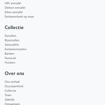
HPL eettafel
Dekton eettafel
Eiken eettafel
Eetkamerbank op maat
Collectie
Eettafels
Bijzettafels
Salontafels
Eetkamerstoelen
Banken
Fauteuils
Hockers
Over ons
Ons verhaal
Duurzaamheid
Collectie
Team
Zakelijk
Ontwerpers