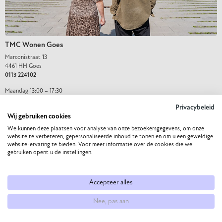
TMC Wonen Goes
Marconistraat 13
4461 HH Goes
0113 224102
Maandag 13:00 – 17:30
Dinsdag 09:30 – 17:30
Privacybeleid
Woensdag 09:30 – 17:30
Wij gebruiken cookies
Donderdag 09:30 – 21:00
Vrijdag 09:30 – 17:30
We kunnen deze plaatsen voor analyse van onze bezoekersgegevens, om onze
Zaterdag 09:30 – 17:00
website te verbeteren, gepersonaliseerde inhoud te tonen en om u een geweldige
website-ervaring te bieden. Voor meer informatie over de cookies die we
Zondag gesloten
gebruiken opent u de instellingen.
ROUTE
Accepteer alles
Nee, pas aan