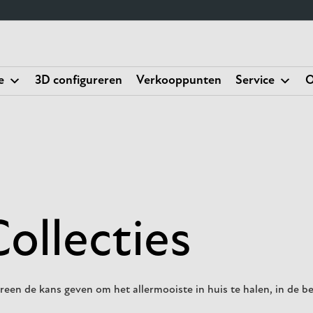
e
3D configureren
Verkooppunten
Service
O
Collecties
en de kans geven om het allermooiste in huis te halen, in de bes