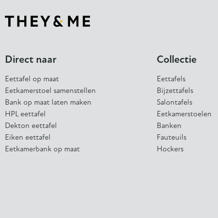
Direct naar
Collectie
Eettafel op maat
Eettafels
Eetkamerstoel samenstellen
Bijzettafels
Bank op maat laten maken
Salontafels
HPL eettafel
Eetkamerstoelen
Dekton eettafel
Banken
Eiken eettafel
Fauteuils
Eetkamerbank op maat
Hockers