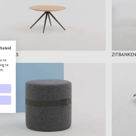
ybeleid
ZITBANKE
NTAFELS
e te
ing te
en.