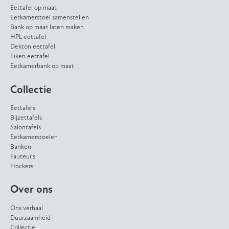
Eettafel op maat
Eetkamerstoel samenstellen
Bank op maat laten maken
HPL eettafel
Dekton eettafel
Eiken eettafel
Eetkamerbank op maat
Collectie
Eettafels
Bijzettafels
Salontafels
Eetkamerstoelen
Banken
Fauteuils
Hockers
Over ons
Ons verhaal
Duurzaamheid
Collectie