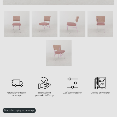
Gratis levering en
Topkwaliteit
Zelf samenstellen
Unieke ontwerpen
montage
gemaakt in Europa
Gratis bezorging en montage