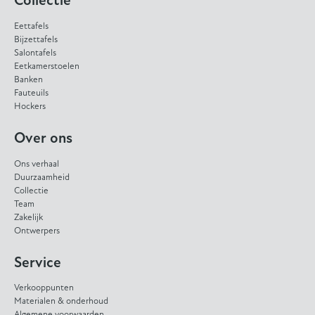
Collectie
Eettafels
Bijzettafels
Salontafels
Eetkamerstoelen
Banken
Fauteuils
Hockers
Over ons
Ons verhaal
Duurzaamheid
Collectie
Team
Zakelijk
Ontwerpers
Service
Verkooppunten
Materialen & onderhoud
Algemene voorwaarden