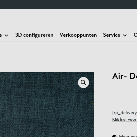
e
3D configureren
Verkooppunten
Service
O
Air- D
[rp_deliver
Klik hier voo