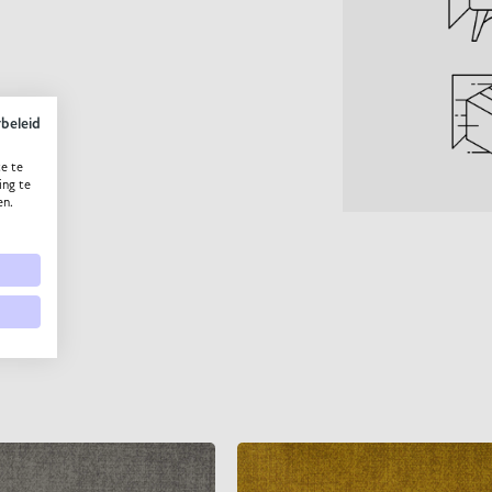
ybeleid
e te
ing te
en.