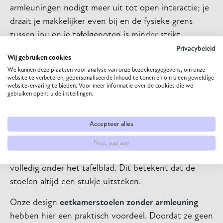
armleuningen nodigt meer uit tot open interactie; je
draait je makkelijker even bij en de fysieke grens
tussen jou en je tafelgenoten is minder strikt
gedefinieerd.
Privacybeleid
Wij gebruiken cookies
Stijl en het opgeruimde
We kunnen deze plaatsen voor analyse van onze bezoekersgegevens, om onze
website te verbeteren, gepersonaliseerde inhoud te tonen en om u een geweldige
website-ervaring te bieden. Voor meer informatie over de cookies die we
gevoel
gebruiken opent u de instellingen.
Tot slot is er nog een praktisch punt dat vaak pas
Accepteer alles
opvalt na aankoop: het aanzicht van de eethoek
wanneer deze niet in gebruik is. Zoals eerder
Nee, pas aan
genoemd, passen veel stoelen met armleuningen niet
volledig onder het tafelblad. Dit betekent dat de
stoelen altijd een stukje uitsteken.
Onze design
eetkamerstoelen zonder armleuning
hebben hier een praktisch voordeel. Doordat ze geen