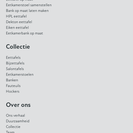
Eetkamerstoel samenstellen
Bank op maat laten maken
HPL eettafel
Dekton eettafel
Eiken eettafel
Eetkamerbank op maat
Collectie
Eettafels
Bijzettafels
Salontafels
Eetkamerstoelen
Banken
Fauteuils
Hockers
Over ons
Ons verhaal
Duurzaamheid
Collectie
Team