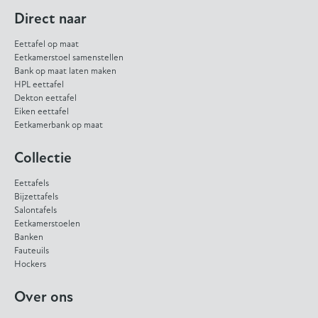
Direct naar
Eettafel op maat
Eetkamerstoel samenstellen
Bank op maat laten maken
HPL eettafel
Dekton eettafel
Eiken eettafel
Eetkamerbank op maat
Collectie
Eettafels
Bijzettafels
Salontafels
Eetkamerstoelen
Banken
Fauteuils
Hockers
Over ons