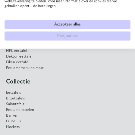
App met ons
website-ervaring te bieden. Voor meer informatie over de cookies die we
gebruiken opent u de instellingen.
Direct naar
Accepteer alles
Eettafel op maat
Nee, pas aan
Eetkamerstoel samenstellen
Bank op maat laten maken
HPL eettafel
Dekton eettafel
Eiken eettafel
Eetkamerbank op maat
Collectie
Eettafels
Bijzettafels
Salontafels
Eetkamerstoelen
Banken
Fauteuils
Hockers