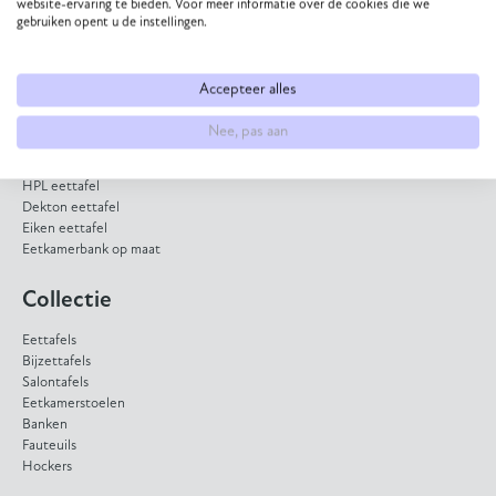
App met ons
website-ervaring te bieden. Voor meer informatie over de cookies die we
gebruiken opent u de instellingen.
Direct naar
Accepteer alles
Eettafel op maat
Nee, pas aan
Eetkamerstoel samenstellen
Bank op maat laten maken
HPL eettafel
Dekton eettafel
Eiken eettafel
Eetkamerbank op maat
Collectie
Eettafels
Bijzettafels
Salontafels
Eetkamerstoelen
Banken
Fauteuils
Hockers