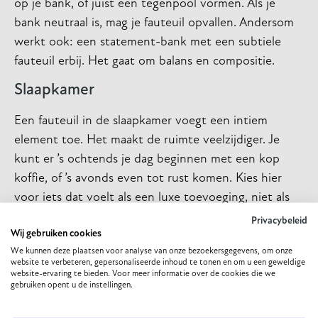
op je bank, of juist een tegenpool vormen. Als je
bank neutraal is, mag je fauteuil opvallen. Andersom
werkt ook: een statement-bank met een subtiele
fauteuil erbij. Het gaat om balans en compositie.
Slaapkamer
Een fauteuil in de slaapkamer voegt een intiem
element toe. Het maakt de ruimte veelzijdiger. Je
kunt er ’s ochtends je dag beginnen met een kop
koffie, of ’s avonds even tot rust komen. Kies hier
voor iets dat voelt als een luxe toevoeging, niet als
een noodzaak.
Privacybeleid
Wij gebruiken cookies
Hoe kies je de juiste fauteuil
We kunnen deze plaatsen voor analyse van onze bezoekersgegevens, om onze
website te verbeteren, gepersonaliseerde inhoud te tonen en om u een geweldige
voor jouw ruimte?
website-ervaring te bieden. Voor meer informatie over de cookies die we
gebruiken opent u de instellingen.
Als je op zoek bent naar een fauteuil die echt bij je