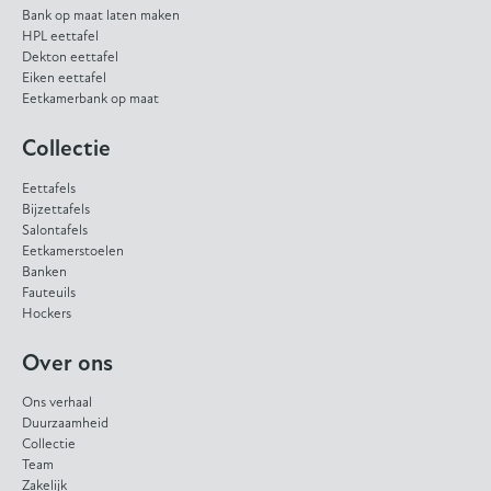
Bank op maat laten maken
HPL eettafel
Dekton eettafel
Eiken eettafel
Eetkamerbank op maat
Collectie
Eettafels
Bijzettafels
Salontafels
Eetkamerstoelen
Banken
Fauteuils
Hockers
Over ons
Ons verhaal
Duurzaamheid
Collectie
Team
Zakelijk