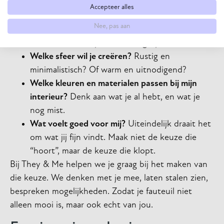
Accepteer alles
past, stel jezelf dan deze vragen:
Nee, pas aan
Wat is het doel van de fauteuil?
Is het puur
decoratief, of wil je er echt dagelijks in zitten?
Welke sfeer wil je creëren?
Rustig en
minimalistisch? Of warm en uitnodigend?
Welke kleuren en materialen passen bij mijn
interieur?
Denk aan wat je al hebt, en wat je
nog mist.
Wat voelt goed voor mij?
Uiteindelijk draait het
om wat jij fijn vindt. Maak niet de keuze die
“hoort”, maar de keuze die klopt.
Bij They & Me helpen we je graag bij het maken van
die keuze. We denken met je mee, laten stalen zien,
bespreken mogelijkheden. Zodat je fauteuil niet
alleen mooi is, maar ook echt van jou.