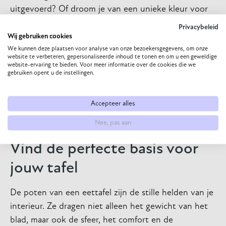
uitgevoerd? Of droom je van een unieke kleur voor
je metalen frame die perfect past bij de accenten in je
Privacybeleid
keuken?
Wij gebruiken cookies
We kunnen deze plaatsen voor analyse van onze bezoekersgegevens, om onze
Met maatwerk vind je precies de juiste balans tussen
website te verbeteren, gepersonaliseerde inhoud te tonen en om u een geweldige
website-ervaring te bieden. Voor meer informatie over de cookies die we
stijl, stevigheid en persoonlijkheid. Je kunt
gebruiken opent u de instellingen.
experimenteren met verschillende materialen,
vormen en afmetingen om een meubel te creëren dat
Accepteer alles
niet alleen functioneel is, maar ook een verhaal
Nee, pas aan
vertelt, jouw verhaal.
Vind de perfecte basis voor
jouw tafel
De poten van een eettafel zijn de stille helden van je
interieur. Ze dragen niet alleen het gewicht van het
blad, maar ook de sfeer, het comfort en de