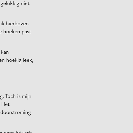
gelukkig niet
 ik hierboven
de hoeken past
 kan
en hoekig leek,
g. Toch is mijn
. Het
e doorstroming