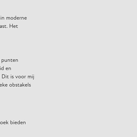
r in moderne
ast. Het
e punten
id en
Dit is voor mij
eke obstakels
hoek bieden