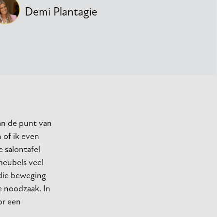
Demi Plantagie
an de punt van
n of ik even
e salontafel
meubels veel
 die beweging
e noodzaak. In
or een