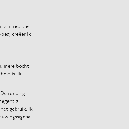
n zijn recht en
oeg, creëer ik
ruimere bocht
eid is. Ik
 De ronding
 negentig
het gebruik. Ik
huwingssignaal