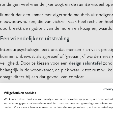
rondingen veel vriendelijker oogt en de ruimte visueel op
Ik merk dat een kamer met afgeronde meubels uitnodigende
nieuwbouwhuizen, die van zichzelf vaak heel recht en ho
doorbreekt de rigiditeit van de muren en kozijnen, waard
Een vriendelijkere uitstraling
Interieurpsychologie leert ons dat mensen zich vaak pret
kunnen onbewust als agressief of “gevaarlijk” worden erva
veiligheid. Door te kiezen voor een
design salontafel
zonde
belangrijk in de woonkamer, de plek waar ik tot rust wil 
draagt direct bij aan dat gevoel van comfort.
Praktische voordelen in het dagel
Privac
Wij gebruiken cookies
We kunnen deze plaatsen voor analyse van onze bezoekersgegevens, om onze websit
Het gaat niet alleen om het voorkomen van blauwe plekken
verbeteren, gepersonaliseerde inhoud te tonen en om u een geweldige website-ervar
ronde hoeken voordelen die ik inmiddels niet meer zou wil
bieden. Voor meer informatie over de cookies die we gebruiken opent u de instelling