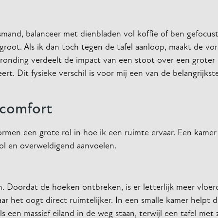
asmand, balanceer met dienbladen vol koffie of ben gefocus
root. Als ik dan toch tegen de tafel aanloop, maakt de vor
n ronding verdeelt de impact van een stoot over een groter
ert. Dit fysieke verschil is voor mij een van de belangrijk
 comfort
ormen een grote rol in hoe ik een ruimte ervaar. Een kamer 
vol en overweldigend aanvoelen.
 Doordat de hoeken ontbreken, is er letterlijk meer vloer
aar het oogt direct ruimtelijker. In een smalle kamer helpt 
 een massief eiland in de weg staan, terwijl een tafel met