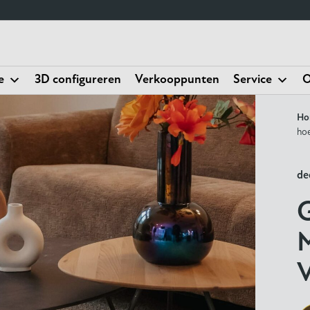
e
3D configureren
Verkooppunten
Service
O
Ho
ho
de