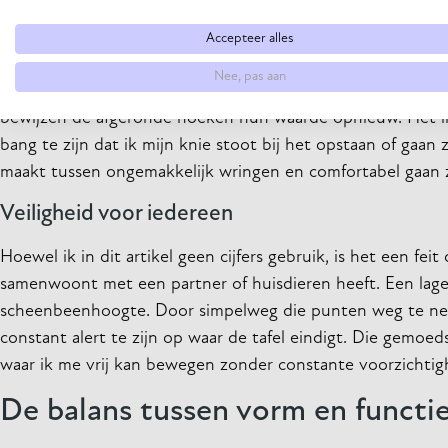
Makkelijker manoeuvreren rondom de bank
Accepteer alles
Veel mensen hebben een hoekbank of een opstelling met me
Nee, pas aan
beperkt; het is net genoeg om je benen kwijt te kunnen, ma
bewijzen de afgeronde hoeken hun waarde opnieuw. Het ins
bang te zijn dat ik mijn knie stoot bij het opstaan of gaan
maakt tussen ongemakkelijk wringen en comfortabel gaan z
Veiligheid voor iedereen
Hoewel ik in dit artikel geen cijfers gebruik, is het een fei
samenwoont met een partner of huisdieren heeft. Een lage
scheenbeenhoogte. Door simpelweg die punten weg te nemen
constant alert te zijn op waar de tafel eindigt. Die gemo
waar ik me vrij kan bewegen zonder constante voorzichtig
De balans tussen vorm en functi