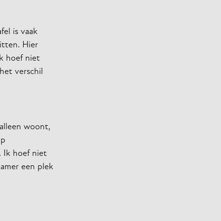
el is vaak
tten. Hier
k hoef niet
het verschil
d alleen woont,
op
Ik hoef niet
kamer een plek