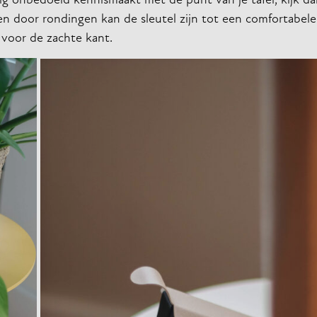
tig onbedoeld kennismaakt met de punt van je tafel, kijk da
n door rondingen kan de sleutel zijn tot een comfortabeler
a voor de zachte kant.