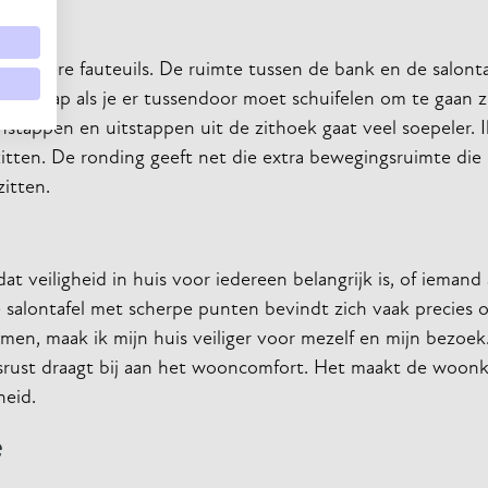
erdere fauteuils. De ruimte tussen de bank en de salontaf
ar krap als je er tussendoor moet schuifelen om te gaan zi
tappen en uitstappen uit de zithoek gaat veel soepeler. I
 zitten. De ronding geeft net die extra bewegingsruimte die 
itten.
t dat veiligheid in huis voor iedereen belangrijk is, of ieman
 salontafel met scherpe punten bevindt zich vaak precies 
, maak ik mijn huis veiliger voor mezelf en mijn bezoek. 
edsrust draagt bij aan het wooncomfort. Het maakt de woon
heid.
e