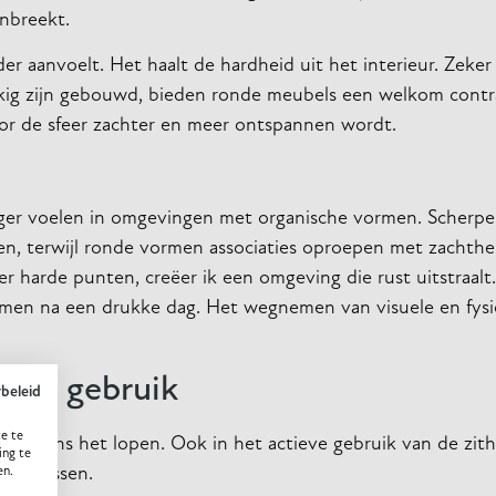
enbreekt.
r aanvoelt. Het haalt de hardheid uit het interieur. Zeke
ekig zijn gebouwd, bieden ronde meubels een welkom contr
oor de sfeer zachter en meer ontspannen wordt.
tiger voelen in omgevingen met organische vormen. Scherp
ren, terwijl ronde vormen associaties oproepen met zachthe
r harde punten, creëer ik een omgeving die rust uitstraalt. 
komen na een drukke dag. Het wegnemen van visuele en fysi
ijks gebruik
ybeleid
e te
 tijdens het lopen. Ook in het actieve gebruik van de zit
ing te
len missen.
en.