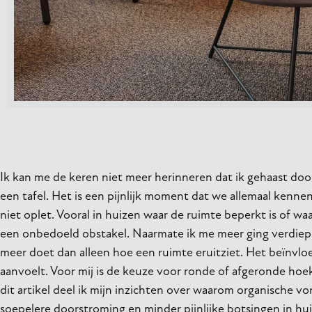
Ik kan me de keren niet meer herinneren dat ik gehaast do
een tafel. Het is een pijnlijk moment dat we allemaal kennen
niet oplet. Vooral in huizen waar de ruimte beperkt is of wa
een onbedoeld obstakel. Naarmate ik me meer ging verdiepen
meer doet dan alleen hoe een ruimte eruitziet. Het beïnvlo
aanvoelt. Voor mij is de keuze voor ronde of afgeronde ho
dit artikel deel ik mijn inzichten over waarom organische v
soepelere doorstroming en minder pijnlijke botsingen in hui