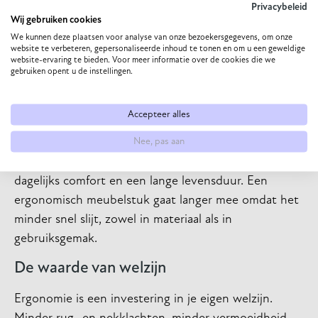
Privacybeleid
Wij gebruiken cookies
Kwaliteit die je voelt, niet ziet
We kunnen deze plaatsen voor analyse van onze bezoekersgegevens, om onze
website te verbeteren, gepersonaliseerde inhoud te tonen en om u een geweldige
Bij ergonomische meubels zit de kwaliteit vaak in
website-ervaring te bieden. Voor meer informatie over de cookies die we
gebruiken opent u de instellingen.
details die niet direct opvallen. Denk aan vulling die
zijn vorm behoudt, ondersteuningsstructuren die
jarenlang meegaan en afstelmogelijkheden die soepel
Accepteer alles
blijven werken.
Nee, pas aan
Deze aandacht voor details betaalt zich terug in
dagelijks comfort en een lange levensduur. Een
ergonomisch meubelstuk gaat langer mee omdat het
minder snel slijt, zowel in materiaal als in
gebruiksgemak.
De waarde van welzijn
Ergonomie is een investering in je eigen welzijn.