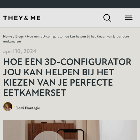
Home
/
Blogs
/ Hoe een 3D-configurator jou kan helpen bij het kiezen van je perfecte
eetkamerset
april 10, 2024
HOE EEN 3D-CONFIGURATOR
JOU KAN HELPEN BIJ HET
KIEZEN VAN JE PERFECTE
EETKAMERSET
Demi Plantagie