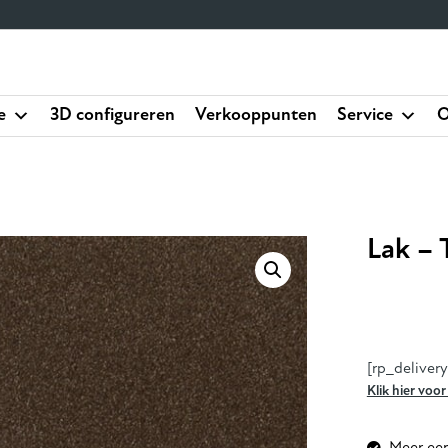
e
3D configureren
Verkooppunten
Service
O
Lak –
[rp_deliver
Klik hier voo