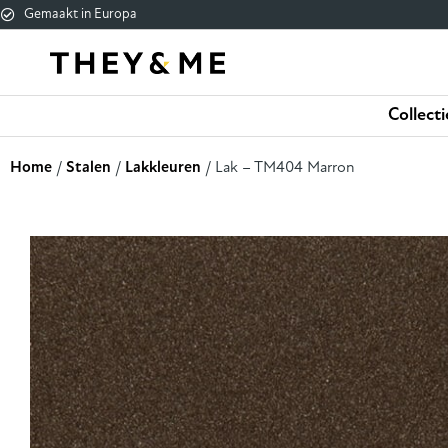
Gemaakt in Europa
Collecti
Home
/
Stalen
/
Lakkleuren
/ Lak – TM404 Marron