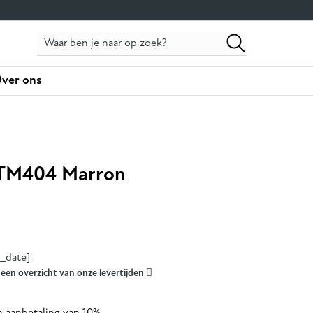
ver ons
 TM404 Marron
y_date]

r een overzicht van onze levertijden