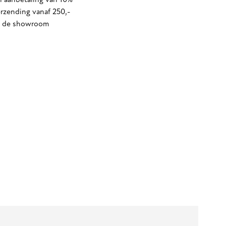
 aanbetaling van 10%
erzending vanaf 250,-
in de showroom