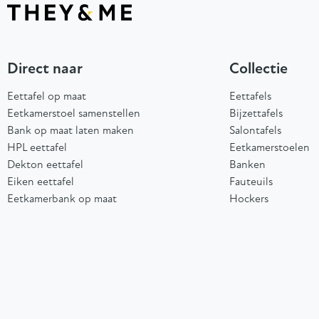
Direct naar
Collectie
Eettafel op maat
Eettafels
Eetkamerstoel samenstellen
Bijzettafels
Bank op maat laten maken
Salontafels
HPL eettafel
Eetkamerstoelen
Dekton eettafel
Banken
Eiken eettafel
Fauteuils
Eetkamerbank op maat
Hockers