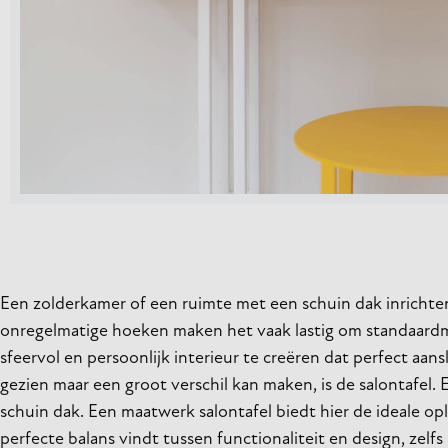
Een zolderkamer of een ruimte met een schuin dak inrichten
onregelmatige hoeken maken het vaak lastig om standaardme
sfeervol en persoonlijk interieur te creëren dat perfect aan
gezien maar een groot verschil kan maken, is de salontafel. 
schuin dak. Een maatwerk salontafel biedt hier de ideale opl
perfecte balans vindt tussen functionaliteit en design, zelf