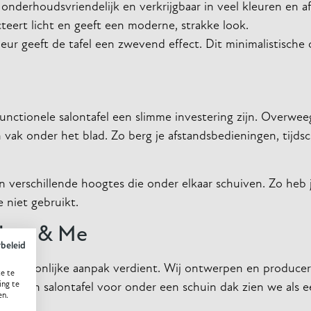
 onderhoudsvriendelijk en verkrijgbaar in veel kleuren en a
ecteert licht en geeft een moderne, strakke look.
 kleur geeft de tafel een zwevend effect. Dit minimalistisch
unctionele salontafel een slimme investering zijn. Overwe
ak onder het blad. Zo berg je afstandsbedieningen, tijdsc
n verschillende hoogtes die onder elkaar schuiven. Zo heb je
 niet gebruikt.
They & Me
ybeleid
en persoonlijke aanpak verdient. Wij ontwerpen en produc
e te
ing te
ur. Een salontafel voor onder een schuin dak zien we als 
en.
.