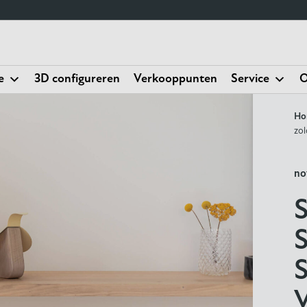
e
3D configureren
Verkooppunten
Service
O
Ho
zo
no