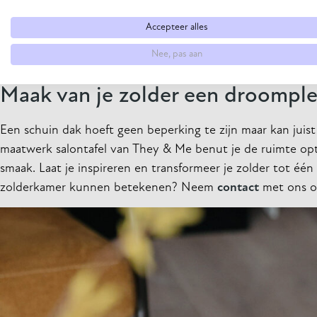
Samen met jou doorlopen we het hele proces, van het eerst
Accepteer alles
vorm, ideale hoogte en meest geschikte materialen voor j
Nee, pas aan
mee te gaan. Zo wordt ook die lastige zolderkamer een stijl
Maak van je zolder een droompl
Een schuin dak hoeft geen beperking te zijn maar kan juist
maatwerk salontafel van They & Me benut je de ruimte opt
smaak. Laat je inspireren en transformeer je zolder tot é
zolderkamer kunnen betekenen? Neem
contact
met ons op