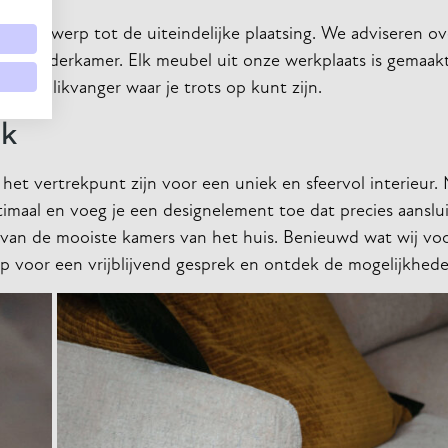
e ontwerp tot de uiteindelijke plaatsing. We adviseren ov
ouw zolderkamer. Elk meubel uit onze werkplaats is gemaak
volle blikvanger waar je trots op kunt zijn.
ek
 het vertrekpunt zijn voor een uniek en sfeervol interieur.
imaal en voeg je een designelement toe dat precies aanslu
én van de mooiste kamers van het huis. Benieuwd wat wij vo
 voor een vrijblijvend gesprek en ontdek de mogelijkhede