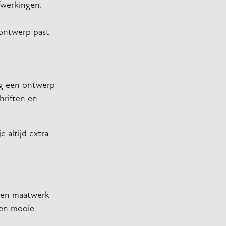
fwerkingen.
e ontwerp past
eg een ontwerp
hriften en
 altijd extra
eren maatwerk
een mooie