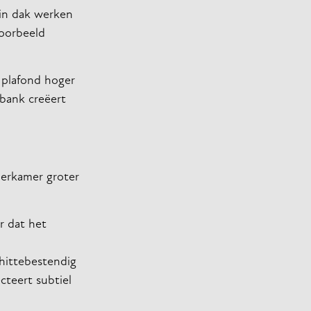
uin dak werken
voorbeeld
t plafond hoger
 bank creëert
derkamer groter
r dat het
 hittebestendig
cteert subtiel