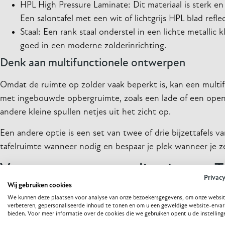
HPL High Pressure Laminate: Dit materiaal is sterk en
Een salontafel met een wit of lichtgrijs HPL blad refl
Staal: Een rank staal onderstel in een lichte metallic
goed in een moderne zolderinrichting.
Denk aan multifunctionele ontwerpen
Omdat de ruimte op zolder vaak beperkt is, kan een multif
met ingebouwde opbergruimte, zoals een lade of een open v
andere kleine spullen netjes uit het zicht op.
Een andere optie is een set van twee of drie bijzettafels va
tafelruimte wanneer nodig en bespaar je plek wanneer je ze
Van ontwerp tot realisatie met 
Privac
Wij gebruiken cookies
Bij They & Me begrijpen we dat elke ruimte uniek is en e
We kunnen deze plaatsen voor analyse van onze bezoekersgegevens, om onze websit
verbeteren, gepersonaliseerde inhoud te tonen en om u een geweldige website-ervar
meubels die naadloos aansluiten op jouw wensen en interie
bieden. Voor meer informatie over de cookies die we gebruiken opent u de instelling
uitdaging waarbij creativiteit en vakmanschap samenkomen