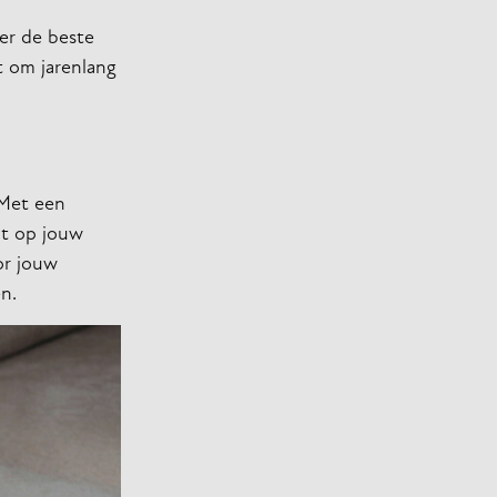
er de beste
t om jarenlang
 Met een
it op jouw
or jouw
n.