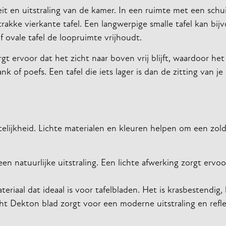
teit en uitstraling van de kamer. In een ruimte met een sch
akke vierkante tafel. Een langwerpige smalle tafel kan bij
f ovale tafel de loopruimte vrijhoudt.
rgt ervoor dat het zicht naar boven vrij blijft, waardoor he
k of poefs. Een tafel die iets lager is dan de zitting van je
telijkheid. Lichte materialen en kleuren helpen om een zol
n natuurlijke uitstraling. Een lichte afwerking zorgt ervoo
iaal dat ideaal is voor tafelbladen. Het is krasbestendig,
icht Dekton blad zorgt voor een moderne uitstraling en refle