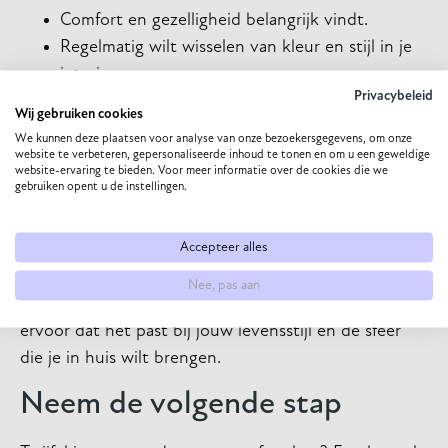
Comfort en gezelligheid belangrijk vindt.
Regelmatig wilt wisselen van kleur en stijl in je
interieur.
Privacybeleid
Een budgetvriendelijke optie zoekt.
Wij gebruiken cookies
Ga voor leren meubels als je:
We kunnen deze plaatsen voor analyse van onze bezoekersgegevens, om onze
website te verbeteren, gepersonaliseerde inhoud te tonen en om u een geweldige
Op zoek bent naar een luxe, stijlvolle uitstraling.
website-ervaring te bieden. Voor meer informatie over de cookies die we
gebruiken opent u de instellingen.
Weinig tijd hebt voor onderhoud.
Duurzaamheid en allergievriendelijkheid
Accepteer alles
prioriteert.
Beide opties hebben hun unieke charme en
Nee, pas aan
functionaliteiten. Wat jouw keuze ook wordt, zorg
ervoor dat het past bij jouw levensstijl en de sfeer
die je in huis wilt brengen.
Neem de volgende stap