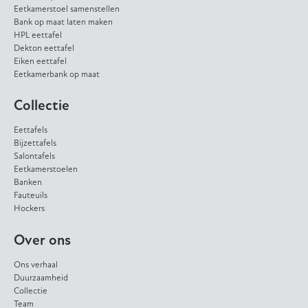
Eetkamerstoel samenstellen
Bank op maat laten maken
HPL eettafel
Dekton eettafel
Eiken eettafel
Eetkamerbank op maat
Collectie
Eettafels
Bijzettafels
Salontafels
Eetkamerstoelen
Banken
Fauteuils
Hockers
Over ons
Ons verhaal
Duurzaamheid
Collectie
Team