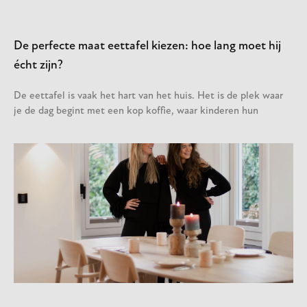
De perfecte maat eettafel kiezen: hoe lang moet hij
écht zijn?
De eettafel is vaak het hart van het huis. Het is de plek waar
je de dag begint met een kop koffie, waar kinderen hun