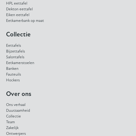
HPL eettafel
Dekton eettafel
Eiken eettafel
Eetkamerbank op maat
Collectie
Eettafels
Bijzettafels
Salontafels
Eetkamerstoelen
Banken
Fauteuils
Hockers
Over ons
Ons verhaal
Duurzaamheid
Collectie
Team
Zakelijk
Ontwerpers