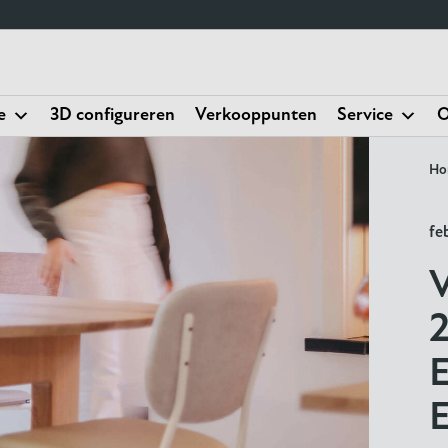
e
3D configureren
Verkooppunten
Service
O
Ho
fe