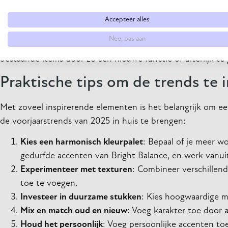
Hoe maak je bewuste keuzes?
Accepteer alles
Zoek naar meubels en decoraties die gemaakt zijn van duur
Nee, pas aan
meegaan en combineer deze met accessoires die een vleug
bestaande items door ze een nieuwe functie of uiterlijk te
Praktische tips om de trends te 
Met zoveel inspirerende elementen is het belangrijk om e
de voorjaarstrends van 2025 in huis te brengen:
Kies een harmonisch kleurpalet
: Bepaal of je meer w
gedurfde accenten van Bright Balance, en werk vanuit
Experimenteer met texturen
: Combineer verschillend
toe te voegen.
Investeer in duurzame stukken
: Kies hoogwaardige meu
Mix en match oud en nieuw
: Voeg karakter toe door
Houd het persoonlijk
: Voeg persoonlijke accenten toe