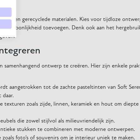
zame en gerecyclede materialen. Kies voor tijdloze ontwer
je persoonlijkheid toevoegen. Denk ook aan het hergebrui
 geven.
integreren
en samenhangend ontwerp te creëren. Hier zijn enkele prak
ordt aangetrokken tot de zachte pasteltinten van Soft Sere
 daar.
e texturen zoals zijde, linnen, keramiek en hout om diepte
bels die zowel stijlvol als milieuvriendelijk zijn.
 antieke stukken te combineren met moderne ontwerpen.
 zoals foto’s of souvenirs om je interieur uniek te maken.