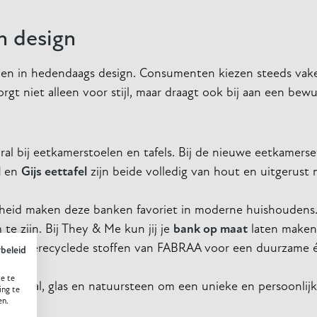
n design
elen in hedendaags design. Consumenten kiezen steeds vake
niet alleen voor stijl, maar draagt ook bij aan een bewust
al bij eetkamerstoelen en tafels. Bij de nieuwe eetkamers
l
en
Gijs eettafel
zijn beide volledig van hout en uitgerust m
arheid maken deze banken favoriet in moderne huishoudens.
e zijn. Bij They & Me kun jij je
bank op maat
laten maken 
r onze gerecyclede stoffen van FABRAA voor een duurzame én
ybeleid
e te
s metaal, glas en natuursteen om een unieke en persoonlijke
ing te
en.