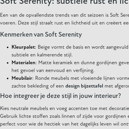
Soft Serenity: subtiele rust en li
Een van de opvallendste trends van dit seizoen is Soft S
voeren. Deze stijl straalt rust en lichtheid uit en creëert 
Kenmerken van Soft Serenity
Kleurpalet
: Beige vormt de basis en wordt aangevul
subtiele en kalmerende stijl.
Materialen
: Matte keramiek en dunne gordijnen geven
het gevoel van eenvoud en verfijning.
Meubilair
: Ronde meubels met vloeiende lijnen vorm
zachte bekleding of een
design bijzettafel
met afgero
Hoe integreer je deze stijl in jouw interieur?
Kies neutrale meubels en voeg accenten toe met decorati
Gebruik lichte stoffen zoals linnen of zijde voor gordijne
perfect voor wie de hectiek van het dagelijks leven wil ont