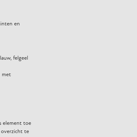
tinten en
auw, felgeel
n met
ls element toe
 overzicht te