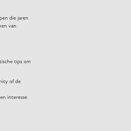
pen die jaren
ken van
tische tips om
nity of de
 en interesse