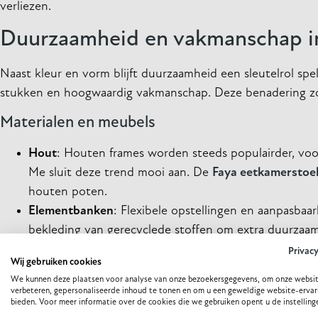
verliezen.
Duurzaamheid en vakmanschap i
Naast kleur en vorm blijft duurzaamheid een sleutelrol sp
stukken en hoogwaardig vakmanschap. Deze benadering zorgt 
Materialen en meubels
Hout
: Houten frames worden steeds populairder, voor
Me sluit deze trend mooi aan. De
Faya eetkamerstoe
houten poten.
Elementbanken
: Flexibele opstellingen en aanpasba
bekleding van gerecyclede stoffen om extra duurzaam t
je favoriete kleur en materiaal. Je kiest dan ook voo
Privac
Wij gebruiken cookies
keuze.
We kunnen deze plaatsen voor analyse van onze bezoekersgegevens, om onze websit
Combinaties
: Speel met verschillende materialen zoal
verbeteren, gepersonaliseerde inhoud te tonen en om u een geweldige website-ervar
bieden. Voor meer informatie over de cookies die we gebruiken opent u de instelling
creëren.