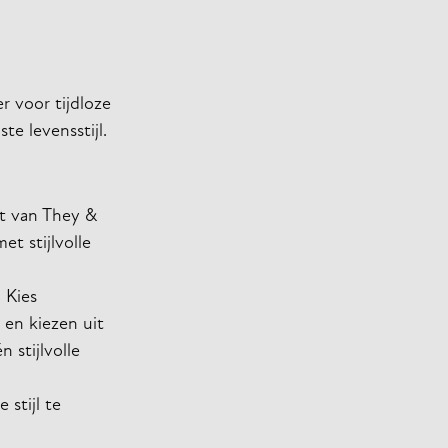
r voor tijdloze
e levensstijl.
et van They &
et stijlvolle
 Kies
en kiezen uit
 stijlvolle
 stijl te