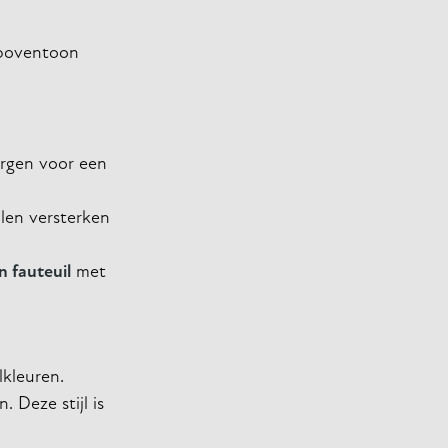
e boventoon
orgen voor een
alen versterken
n fauteuil
met
kleuren.
 Deze stijl is