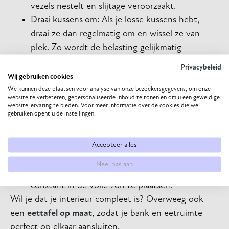
vezels nestelt en slijtage veroorzaakt.
Draai kussens om:
Als je losse kussens hebt,
draai ze dan regelmatig om en wissel ze van
plek. Zo wordt de belasting gelijkmatig
verdeeld.
Privacybeleid
Dep vlekken direct:
Is er iets gemorst? Dep de
Wij gebruiken cookies
vlek dan onmiddellijk met een schone, droge
We kunnen deze plaatsen voor analyse van onze bezoekersgegevens, om onze
website te verbeteren, gepersonaliseerde inhoud te tonen en om u een geweldige
doek. Wrijven maakt de vlek vaak erger. Gebruik
website-ervaring te bieden. Voor meer informatie over de cookies die we
gebruiken opent u de instellingen.
eventueel een beetje lauw water.
Vermijd direct zonlicht:
Hoewel veel
synthetische stoffen redelijk kleurvast zijn, kan
Accepteer alles
langdurige blootstelling aan direct zonlicht elke
Nee, pas aan
stof doen verbleken. Probeer de bank niet
constant in de volle zon te plaatsen.
Wil je dat je interieur compleet is? Overweeg ook
een
eettafel op maat
, zodat je bank en eetruimte
perfect op elkaar aansluiten.