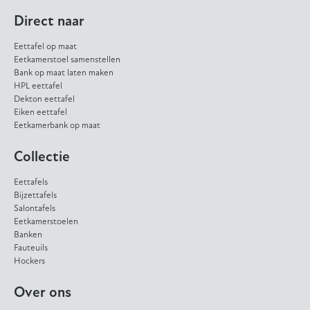
Direct naar
Eettafel op maat
Eetkamerstoel samenstellen
Bank op maat laten maken
HPL eettafel
Dekton eettafel
Eiken eettafel
Eetkamerbank op maat
Collectie
Eettafels
Bijzettafels
Salontafels
Eetkamerstoelen
Banken
Fauteuils
Hockers
Over ons