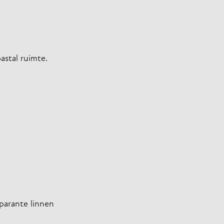
astal ruimte.
parante linnen