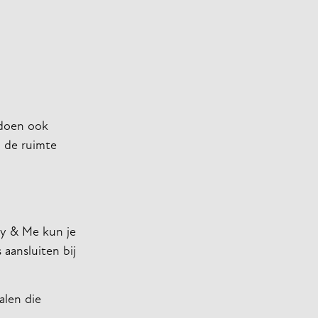
 doen ook
m de ruimte
ey & Me kun je
aansluiten bij
alen die