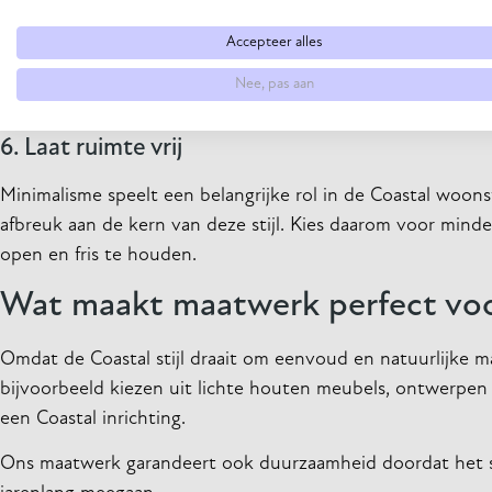
Verlichtingtips
Accepteer alles
Kies voor hanglampen met een rieten of houten afwe
Nee, pas aan
Voeg tafellampen met zachte, warme lampen toe om de
6. Laat ruimte vrij
Minimalisme speelt een belangrijke rol in de Coastal woonst
afbreuk aan de kern van deze stijl. Kies daarom voor min
open en fris te houden.
Wat maakt maatwerk perfect voor
Omdat de Coastal stijl draait om eenvoud en natuurlijke m
bijvoorbeeld kiezen uit lichte houten meubels, ontwerpen d
een Coastal inrichting.
Ons maatwerk garandeert ook duurzaamheid doordat het s