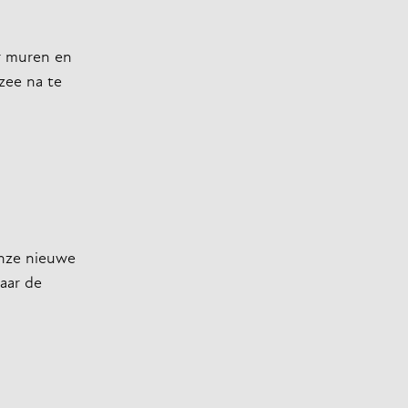
or muren en
zee na te
nze nieuwe
maar de