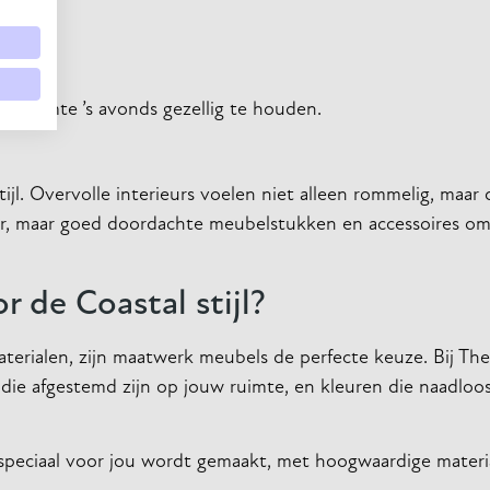
rking.
 ruimte ’s avonds gezellig te houden.
ijl. Overvolle interieurs voelen niet alleen rommelig, maar
der, maar goed doordachte meubelstukken en accessoires o
 de Coastal stijl?
aterialen, zijn maatwerk meubels de perfecte keuze. Bij Th
ie afgestemd zijn op jouw ruimte, en kleuren die naadloos 
peciaal voor jou wordt gemaakt, met hoogwaardige materi