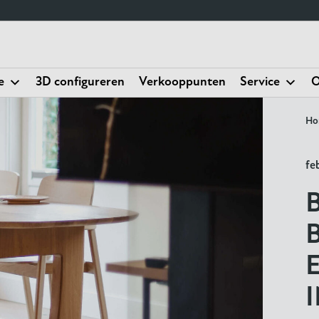
e
3D configureren
Verkooppunten
Service
O
Ho
fe