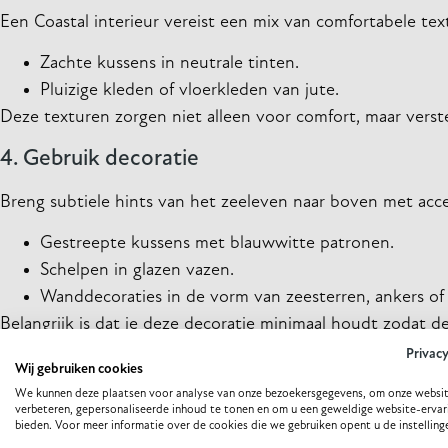
Een Coastal interieur vereist een mix van comfortabele text
Zachte kussens in neutrale tinten.
Pluizige kleden of vloerkleden van jute.
Deze texturen zorgen niet alleen voor comfort, maar verst
4. Gebruik decoratie
Breng subtiele hints van het zeeleven naar boven met acce
Gestreepte kussens met blauwwitte patronen.
Schelpen in glazen vazen.
Wanddecoraties in de vorm van zeesterren, ankers of 
Belangrijk is dat je deze decoratie minimaal houdt zodat d
Privac
5. Maak slim gebruik van het licht
Wij gebruiken cookies
We kunnen deze plaatsen voor analyse van onze bezoekersgegevens, om onze websit
Coastal interieurs staan bekend om hun lichtheid. Maximal
verbeteren, gepersonaliseerde inhoud te tonen en om u een geweldige website-ervar
bieden. Voor meer informatie over de cookies die we gebruiken opent u de instelling
exemplaren. Gebruik spiegels om natuurlijk licht door de r