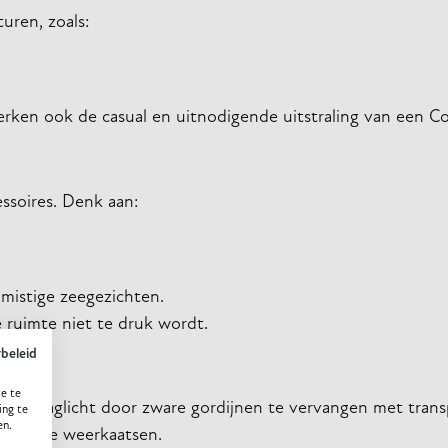
uren, zoals:
erken ook de casual en uitnodigende uitstraling van een Co
ssoires. Denk aan:
mistige zeegezichten.
e ruimte niet te druk wordt.
ybeleid
e te
iseer daglicht door zware gordijnen te vervangen met trans
ing te
en.
uimte te weerkaatsen.