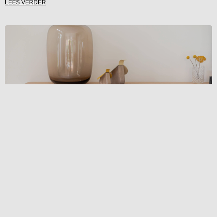
Welke stof past bij welk huisdier? De ultieme
bekledingsgids voor honden en kattenbezitters.
Je houdt van je hond of kat, maar je houdt ook van een mooi interieur
zonder krassen, vlekken en een permanente laag haar op de
LEES VERDER