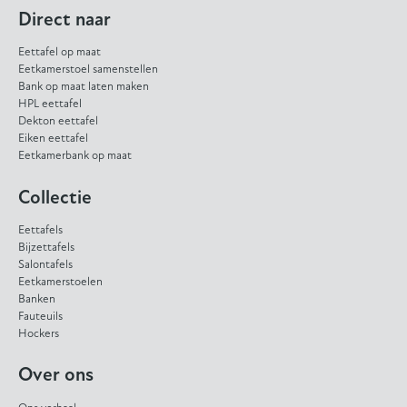
Direct naar
Eettafel op maat
Eetkamerstoel samenstellen
Bank op maat laten maken
HPL eettafel
Dekton eettafel
Eiken eettafel
Eetkamerbank op maat
Collectie
Eettafels
Bijzettafels
Salontafels
Eetkamerstoelen
Banken
Fauteuils
Hockers
Over ons