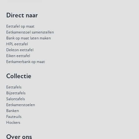
Direct naar
Eettafel op maat
Eetkamerstoel samenstellen
Bank op maat laten maken
HPL eettafel
Dekton eettafel
Eiken eettafel
Eetkamerbank op maat
Collectie
Eettafels
Bijzettafels
Salontafels
Eetkamerstoelen
Banken
Fauteuils
Hockers
Over ons