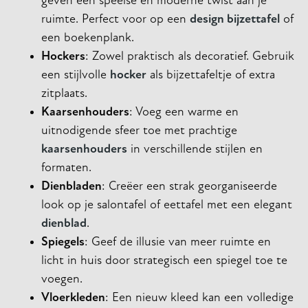
geven een speelse en moderne twist aan je
ruimte. Perfect voor op een
design bijzettafel
of
een boekenplank.
Hockers
: Zowel praktisch als decoratief. Gebruik
een stijlvolle
hocker
als bijzettafeltje of extra
zitplaats.
Kaarsenhouders
: Voeg een warme en
uitnodigende sfeer toe met prachtige
kaarsenhouders
in verschillende stijlen en
formaten.
Dienbladen
: Creëer een strak georganiseerde
look op je salontafel of eettafel met een elegant
dienblad
.
Spiegels
: Geef de illusie van meer ruimte en
licht in huis door strategisch een spiegel toe te
voegen.
Vloerkleden
: Een nieuw kleed kan een volledige