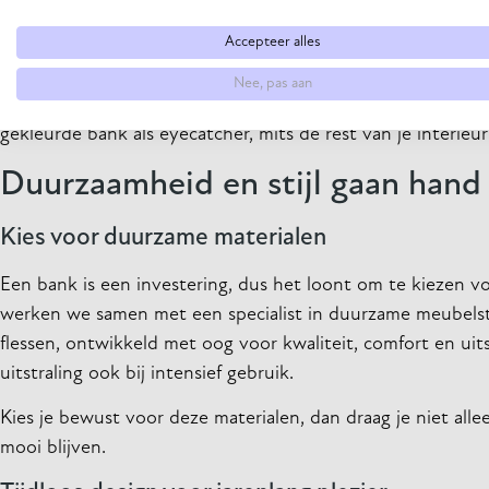
eetgedeelte.
Accepteer alles
Gebruik licht en kleur
Nee, pas aan
Een lichte bank of een model met slanke poten geeft een r
gekleurde bank als eyecatcher, mits de rest van je interieur
Duurzaamheid en stijl gaan hand
Kies voor duurzame materialen
Een bank is een investering, dus het loont om te kiezen v
werken we samen met een specialist in duurzame meubelsto
flessen, ontwikkeld met oog voor kwaliteit, comfort en uits
uitstraling ook bij intensief gebruik.
Kies je bewust voor deze materialen, dan draag je niet all
mooi blijven.