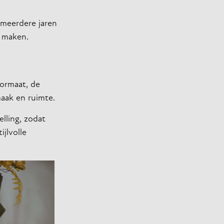
 meerdere jaren
g maken.
formaat, de
maak en ruimte.
elling, zodat
ijlvolle