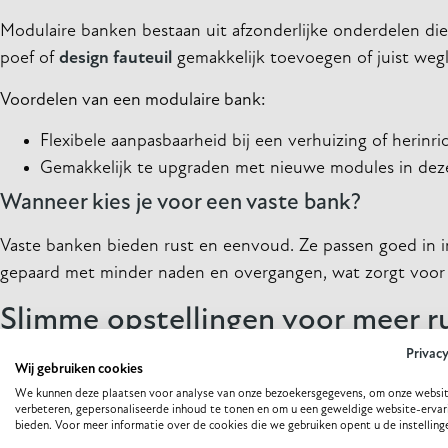
Modulaire banken bestaan uit afzonderlijke onderdelen die 
poef of
design fauteuil
gemakkelijk toevoegen of juist wegl
Voordelen van een modulaire bank:
Flexibele aanpasbaarheid bij een verhuizing of herinri
Gemakkelijk te upgraden met nieuwe modules in dezelf
Wanneer kies je voor een vaste bank?
Vaste banken bieden rust en eenvoud. Ze passen goed in in
gepaard met minder naden en overgangen, wat zorgt voor e
Slimme opstellingen voor meer r
Privac
Speel met de indeling
Wij gebruiken cookies
We kunnen deze plaatsen voor analyse van onze bezoekersgegevens, om onze websit
Plaats de bank tegen een muur om ruimte te besparen
verbeteren, gepersonaliseerde inhoud te tonen en om u een geweldige website-ervar
bieden. Voor meer informatie over de cookies die we gebruiken opent u de instelling
Experimenteer met een vrijstaande bank in grotere w