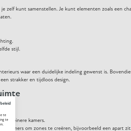
je zelf kunt samenstellen. Je kunt elementen zoals een cha
aten.
chting.
de stijl.
terieurs waar een duidelijke indeling gewenst is. Bovendi
en strakker en tijdloos design.
uimte
ybeleid
e te
 in kleinere kamers.
ing te
en.
oonkamers om zones te creëren, bijvoorbeeld een apart zit