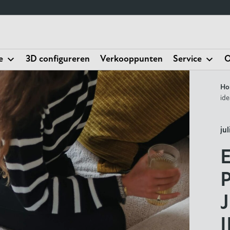
e
3D configureren
Verkooppunten
Service
O
Ho
ide
ju