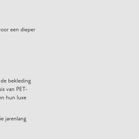
voor een dieper
 de bekleding
sis van PET-
den hun luxe
ie jarenlang