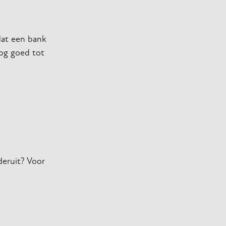
dat een bank
og goed tot
deruit? Voor