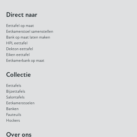
Direct naar
Eettafel op maat
Eetkamerstoel samenstellen
Bank op maat laten maken
HPL eettafel
Dekton eettafel
Eiken eettafel
Eetkamerbank op maat
Collectie
Eettafels
Bijzettafels
Salontafels
Eetkamerstoelen
Banken
Fauteuils
Hockers
Over ons