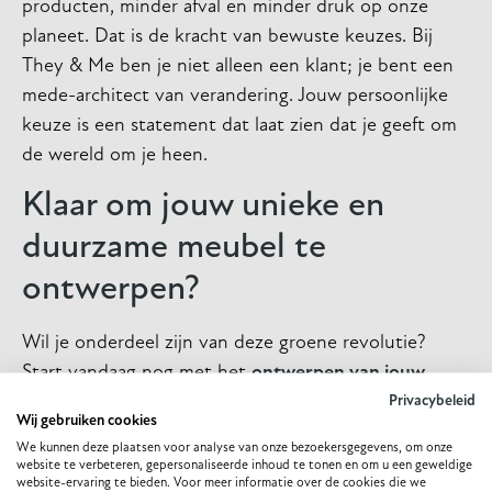
producten, minder afval en minder druk op onze
planeet. Dat is de kracht van bewuste keuzes. Bij
They & Me ben je niet alleen een klant; je bent een
mede-architect van verandering. Jouw persoonlijke
keuze is een statement dat laat zien dat je geeft om
de wereld om je heen.
Klaar om jouw unieke en
duurzame meubel te
ontwerpen?
Wil je onderdeel zijn van deze groene revolutie?
Start vandaag nog met het
ontwerpen van jouw
eigen meubel
. Ontdek hoe maatwerk niet alleen jouw
Privacybeleid
Wij gebruiken cookies
interieur verrijkt, maar ook de planeet een beetje
We kunnen deze plaatsen voor analyse van onze bezoekersgegevens, om onze
mooier maakt.
website te verbeteren, gepersonaliseerde inhoud te tonen en om u een geweldige
website-ervaring te bieden. Voor meer informatie over de cookies die we