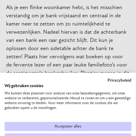
Als je een flinke woonkamer hebt, is het misschien
verstandig om je bank vrijstaand en centraal in de
kamer neer te zetten om zo ruimtelijkheid te
verwezenlijken. Nadeel hiervan is dat de achterbank
van een bank een raar gezicht blijft. Dit kun je
oplossen door een sidetable achter de bank te
zetten! Plaats hier vervolgens wat boeken op voor
de fervente lezer of een paar leuke familiefoto’s voor
de sentimentele bankgebruiker. Plantjes mogen in dit
Privacybeleid
geval ook niet ontbreken! Let op: zet absoluut geen
Wij gebruiken cookies
kaarsen op je sidetable achter de bank. Je
We kunnen deze plaatsen voor analyse van onze bezoekersgegevens, om onze
schoonmoeder’s haarspray is immers licht
website te verbeteren, gepersonaliseerde inhoud te tonen en om u een geweldige
website-ervaring te bieden. Voor meer informatie over de cookies die we
ontvlambaar.
gebruiken opent u de instellingen.
Met deze suggesties kun je je sidetable omtoveren
tot een stijlvolle en functionele display die de
Accepteer alles
perfecte mix biedt van persoonlijkheid, stijl en