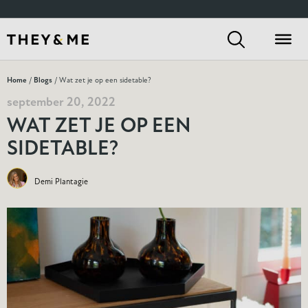
Home
/
Blogs
/ Wat zet je op een sidetable?
september 20, 2022
WAT ZET JE OP EEN
SIDETABLE?
Demi Plantagie