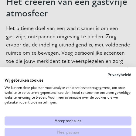
Het creëren van een gastvrije
atmosfeer
Het ultieme doel van een wachtkamer is om een
gastvrije, ontspannen omgeving te bieden. Zorg
ervoor dat de indeling uitnodigend is, met voldoende
ruimte om te bewegen. Voeg persoonlijke accenten
toe die jouw merkidentiteit weerspiegelen en zorg
ervoor dat bezoekers zich gewaardeerd voelen vanaf
Privacybeleid
het moment dat ze binnenkomen.
Wij gebruiken cookies
We kunnen deze plaatsen voor analyse van onze bezoekersgegevens, om onze
Creëer een stijlvolle
website te verbeteren, gepersonaliseerde inhoud te tonen en om u een geweldige
website-ervaring te bieden. Voor meer informatie over de cookies die we
wachtkamer
gebruiken opent u de instellingen.
Een goed ingerichte wachtkamer kan een positieve
Accepteer alles
indruk achterlaten bij bezoekers en bijdragen aan een
Nee, pas aan
prettige ervaring. Door aandacht te besteden aan de