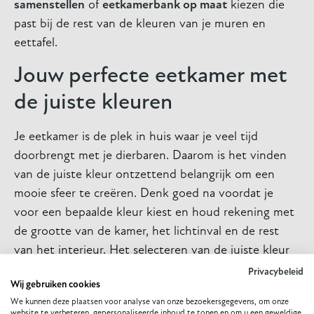
samenstellen
of
eetkamerbank op maat
kiezen die
past bij de rest van de kleuren van je muren en
eettafel.
Jouw perfecte eetkamer met
de juiste kleuren
Je eetkamer is de plek in huis waar je veel tijd
doorbrengt met je dierbaren. Daarom is het vinden
van de juiste kleur ontzettend belangrijk om een
mooie sfeer te creëren. Denk goed na voordat je
voor een bepaalde kleur kiest en houd rekening met
de grootte van de kamer, het lichtinval en de rest
van het interieur. Het selecteren van de juiste kleur
kan een positieve invloed hebben op je eetervaring
Privacybeleid
Wij gebruiken cookies
en zorgen dat je comfortabel aan tafel zit.
We kunnen deze plaatsen voor analyse van onze bezoekersgegevens, om onze
Experimenteer en wees creatief, totdat je jouw
website te verbeteren, gepersonaliseerde inhoud te tonen en om u een geweldige