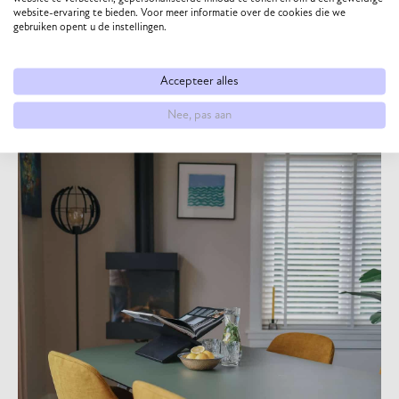
perfecte kleurenschema hebt gevonden.
website-ervaring te bieden. Voor meer informatie over de cookies die we
gebruiken opent u de instellingen.
Accepteer alles
Nee, pas aan