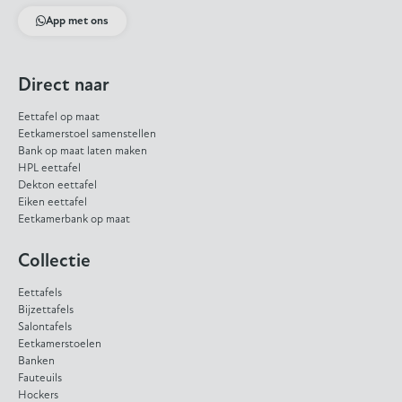
App met ons
Direct naar
Eettafel op maat
Eetkamerstoel samenstellen
Bank op maat laten maken
HPL eettafel
Dekton eettafel
Eiken eettafel
Eetkamerbank op maat
Collectie
Eettafels
Bijzettafels
Salontafels
Eetkamerstoelen
Banken
Fauteuils
Hockers