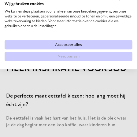
persoonlijk met items die bij jou passen. Ga jij ook
Wij gebruiken cookies
We kunnen deze plaatsen voor analyse van onze bezoekersgegevens, om onze
voor een stoer en stijlvol interieur?
website te verbeteren, gepersonaliseerde inhoud te tonen en om u een geweldige
website-ervaring te bieden. Voor meer informatie over de cookies die we
gebruiken opent u de instellingen.
VORIGE
VOLGENDE
Accepteer alles
Nee, pas aan
MEER INSPIRATIE VOOR JOU
De perfecte maat eettafel kiezen: hoe lang moet hij
écht zijn?
De eettafel is vaak het hart van het huis. Het is de plek waar
je de dag begint met een kop koffie, waar kinderen hun