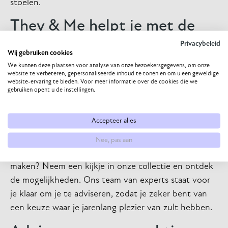
stoelen.
They & Me helpt je met de
perfecte keus
Privacybeleid
Wij gebruiken cookies
We kunnen deze plaatsen voor analyse van onze bezoekersgegevens, om onze
Wil je jouw eetkamer helemaal naar wens inrichten?
website te verbeteren, gepersonaliseerde inhoud te tonen en om u een geweldige
website-ervaring te bieden. Voor meer informatie over de cookies die we
Bij They & Me bieden we niet alleen een prachtig
gebruiken opent u de instellingen.
assortiment eetkamerstoelen en -banken, maar kun
je deze ook op maat laten maken. Kies zelf jouw
Accepteer alles
bekleding, kleur, en maten om een meubelstuk te
creëren dat perfect past bij jouw interieur. Klaar om
Nee, pas aan
je eetkamerstoel of
eetkamerbank op maat
te
maken? Neem een kijkje in onze collectie en ontdek
de mogelijkheden. Ons team van experts staat voor
je klaar om je te adviseren, zodat je zeker bent van
een keuze waar je jarenlang plezier van zult hebben.