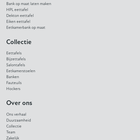
Bank op maat laten maken
HPL eettafel
Dekton eettafel
Eiken eettafel
Eetkamerbank op maat
Collectie
Eettafels
Bijzettafels
Salontafels
Eetkamerstoelen
Banken
Fauteuils
Hockers
Over ons
Ons verhaal
Duurzaamheid
Collectie
Team
Zakelijk