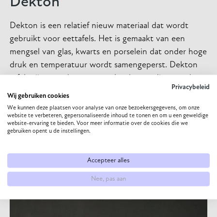
Dekton
Dekton is een relatief nieuw materiaal dat wordt
gebruikt voor eettafels. Het is gemaakt van een
mengsel van glas, kwarts en porselein dat onder hoge
druk en temperatuur wordt samengeperst. Dekton
tafels zijn zeer duurzaam en krasbestendig, waardoor
Privacybeleid
ze perfect zijn voor gezinnen met kinderen. Het is
Wij gebruiken cookies
ook hittebestendig, zodat je je geen zorgen hoeft te
We kunnen deze plaatsen voor analyse van onze bezoekersgegevens, om onze
website te verbeteren, gepersonaliseerde inhoud te tonen en om u een geweldige
maken over hete pannen. Dekton is ook zeer
website-ervaring te bieden. Voor meer informatie over de cookies die we
hygiënisch en gemakkelijk schoon te maken met een
gebruiken opent u de instellingen.
vochtige doek. Dekton is zeer sterk en zwaar
materiaal waardoor de kans op beschadigingen klein
Accepteer alles
is. Door de stevige look op de
dekton eettafel
creëer
Nee, pas aan
je een luxe uitstraling binnen je interieur.