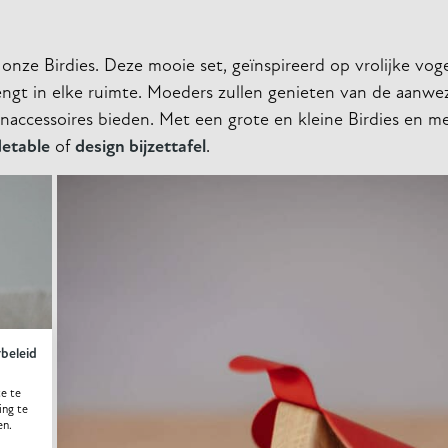
nze Birdies. Deze mooie set, geïnspireerd op vrolijke voge
engt in elke ruimte. Moeders zullen genieten van de aanwe
onaccessoires bieden. Met een grote en kleine Birdies en m
detable
of
design bijzettafel
.
ybeleid
e te
ing te
en.