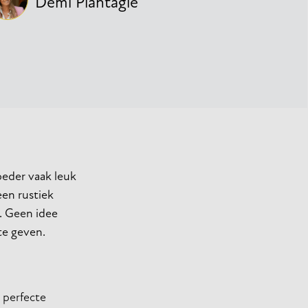
Demi Plantagie
oeder vaak leuk
een rustiek
n. Geen idee
te geven.
 perfecte