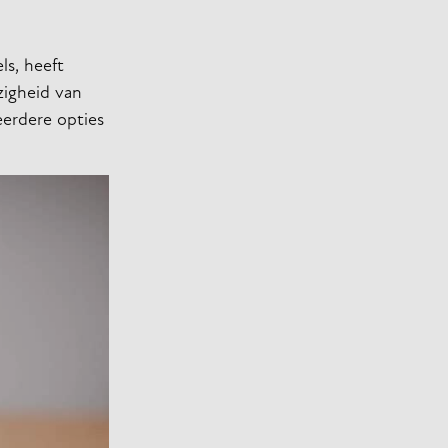
ls, heeft
zigheid van
eerdere opties