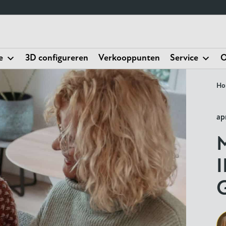
e
3D configureren
Verkooppunten
Service
O
Ho
ap