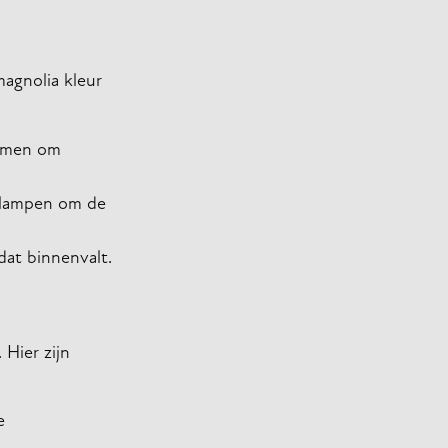
magnolia kleur
ramen om
 lampen om de
 dat binnenvalt.
 Hier zijn
e