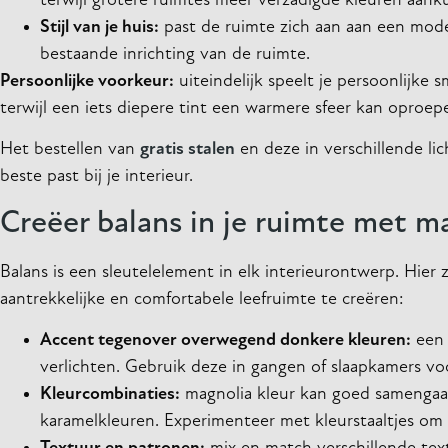
terwijl grotere ruimtes meer verzadigde kleuren aank
Stijl van je huis:
past de ruimte zich aan aan een modern
bestaande inrichting van de ruimte.
Persoonlijke voorkeur:
uiteindelijk speelt je persoonlijke s
terwijl een iets diepere tint een warmere sfeer kan oproep
Het bestellen van
gratis stalen
en deze in verschillende li
beste past bij je interieur.
Creëer balans in je ruimte met m
Balans is een sleutelelement in elk interieurontwerp. Hier
aantrekkelijke en comfortabele leefruimte te creëren:
Accent tegenover overwegend donkere kleuren:
een 
verlichten. Gebruik deze in gangen of slaapkamers voo
Kleurcombinaties:
magnolia kleur kan goed samengaan
karamelkleuren. Experimenteer met kleurstaaltjes om