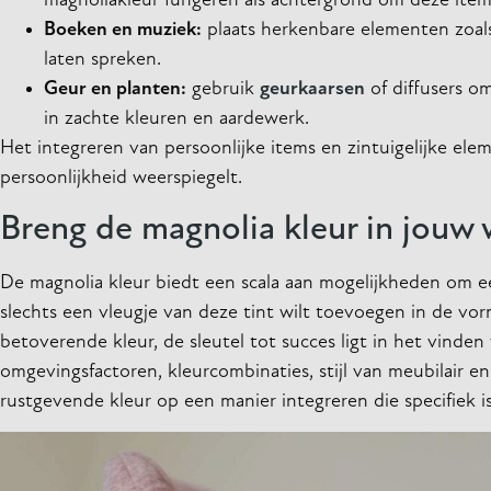
magnoliakleur fungeren als achtergrond om deze items
Boeken en muziek:
plaats herkenbare elementen zoal
laten spreken.
Geur en planten:
gebruik
geurkaarsen
of diffusers o
in zachte kleuren en aardewerk.
Het integreren van persoonlijke items en zintuigelijke ele
persoonlijkheid weerspiegelt.
Breng de magnolia kleur in jouw
De magnolia kleur biedt een scala aan mogelijkheden om een
slechts een vleugje van deze tint wilt toevoegen in de vor
betoverende kleur, de sleutel tot succes ligt in het vind
omgevingsfactoren, kleurcombinaties, stijl van meubilair e
rustgevende kleur op een manier integreren die specifiek i