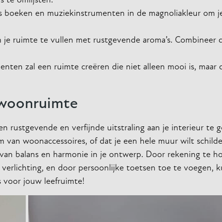
 te omlijsten.
s boeken en muziekinstrumenten in de magnoliakleur om je
m je ruimte te vullen met rustgevende aroma’s. Combineer 
menten zal een ruimte creëren die niet alleen mooi is, maar
 woonruimte
 rustgevende en verfijnde uitstraling aan je interieur te g
m van woonaccessoires, of dat je een hele muur wilt schild
en van balans en harmonie in je ontwerp. Door rekening te 
n verlichting, en door persoonlijke toetsen toe te voegen, 
s voor jouw leefruimte!