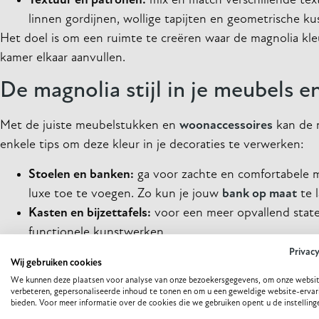
Textuur en patronen:
mix en match verschillende tex
linnen gordijnen, wollige tapijten en geometrische ku
Het doel is om een ruimte te creëren waar de magnolia kle
kamer elkaar aanvullen.
De magnolia stijl in je meubels e
Met de juiste meubelstukken en
woonaccessoires
kan de m
enkele tips om deze kleur in je decoraties te verwerken:
Stoelen en banken:
ga voor zachte en comfortabele m
luxe toe te voegen. Zo kun je jouw
bank op maat
te 
Kasten en bijzettafels:
voor een meer opvallend state
functionele kunstwerken.
Kussens en kleden:
accessoires zoals
kussens
en kled
Privac
Wij gebruiken cookies
met patronen en andere kleuren voor een speels effe
We kunnen deze plaatsen voor analyse van onze bezoekersgegevens, om onze websit
Het is altijd een goed idee om eenheid en variatie te vind
verbeteren, gepersonaliseerde inhoud te tonen en om u een geweldige website-ervar
bieden. Voor meer informatie over de cookies die we gebruiken opent u de instelling
kunt creëren.