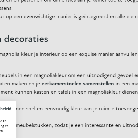
turen en patronen om dimensies aan je kamer toe te voeg
ssens.
ur op een evenwichtige manier is geïntegreerd en alle ele
n decoraties
agnolia kleur je interieur op een exquise manier aanvullen.
eubels in een magnoliakleur om een uitnodigend gevoel e
laten maken en je
eetkamerstoelen samenstellen
in een mag
ment kunnen kasten en tafels in een magnoliakleur dienen
en kunnen snel en eenvoudig kleur aan je ruimte toevoege
ybeleid
ct.
e te
en in je meubelstukken, zodat je een interessante en uitno
ing te
en.