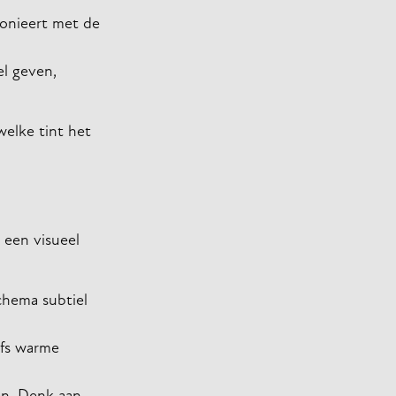
monieert met de
el geven,
welke tint het
 een visueel
chema subtiel
lfs warme