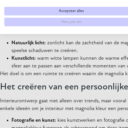
Verlichting en sfeer
Accepteer alles
Nee, pas aan
Verlichting speelt een cruciale rol bij het benadrukken van
volledig tot zijn recht laten komen. Overweeg de volgend
Natuurlijk licht:
zonlicht kan de zachtheid van de mag
speelse schaduwen te creëren.
Kunstlicht:
warm witte lampen kunnen de warme effec
sfeer aan te passen aan verschillende momenten van 
Het doel is om een ruimte te creëren waarin de magnolia kleu
Het creëren van een persoonlijke
Interieurontwerp gaat niet alleen over trends, maar vooral o
enkele ideeën om je interieur met magnolia kleur een perso
Fotografie en kunst:
kies kunstwerken en fotografie d