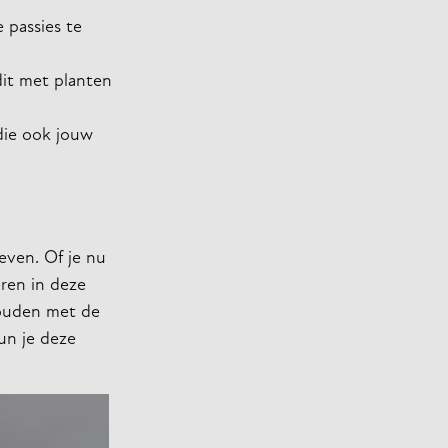
 passies te
dit met planten
 die ook jouw
even. Of je nu
eren in deze
houden met de
kun je deze