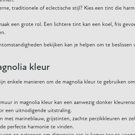
unnen.
e, traditionele of eclectische stijl? Kies een tint die har
maak een grote rol. Een lichtere tint kan een koel, fris gevo
en.
chtomstandigheden bekijken kan je helpen om te beslissen 
agnolia kleur
 zijn enkele manieren om de magnolia kleur te gebruiken om
muur in magnolia kleur kan een aanwezig donker kleurens
r een uitnodigende uitstraling.
 met marineblauw, grijstinten, zachte perzikkleuren en ze
 de perfecte harmonie te vinden.