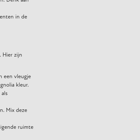
en. Denk aan
menten in de
 Hier zijn
n een vleugje
nolia kleur.
 als
n. Mix deze
digende ruimte