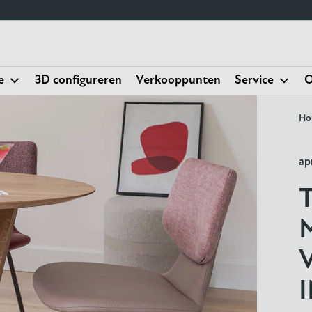
e
3D configureren
Verkooppunten
Service
O
Ho
ap