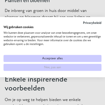
Planten en bloemen
De inbreng van groen in huis door middel van
planten en bloemen draagt bij aan een kalme en
levendige sfeer. Planten zuiveren de lucht en hebben
Privacybeleid
Wij gebruiken cookies
bewezen stress verlagende eigenschappen.
We kunnen deze plaatsen voor analyse van onze bezoekersgegevens, om onze
website te verbeteren, gepersonaliseerde inhoud te tonen en om u een geweldige
Hout en steen
website-ervaring te bieden. Voor meer informatie over de cookies die we
gebruiken opent u de instellingen.
Het gebruik van hout en steen in meubels en
decoratie verbind je huis direct met de natuur.
Accepteer alles
Natuurlijke materialen hebben een unieke textuur en
Nee, pas aan
uitstraling die rust en warmte uitstralen.
Enkele inspirerende
voorbeelden
Om je op weg te helpen bieden we enkele