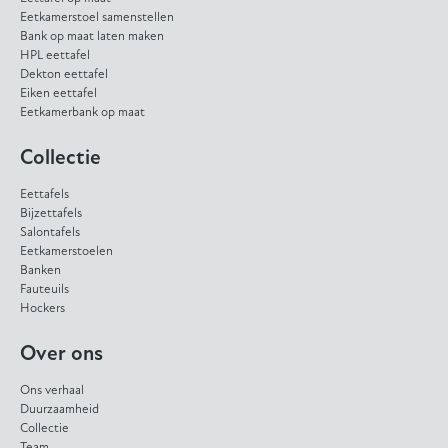
Eetkamerstoel samenstellen
Bank op maat laten maken
HPL eettafel
Dekton eettafel
Eiken eettafel
Eetkamerbank op maat
Collectie
Eettafels
Bijzettafels
Salontafels
Eetkamerstoelen
Banken
Fauteuils
Hockers
Over ons
Ons verhaal
Duurzaamheid
Collectie
Team