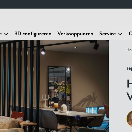
e
3D configureren
Verkooppunten
Service
O
Ho
se