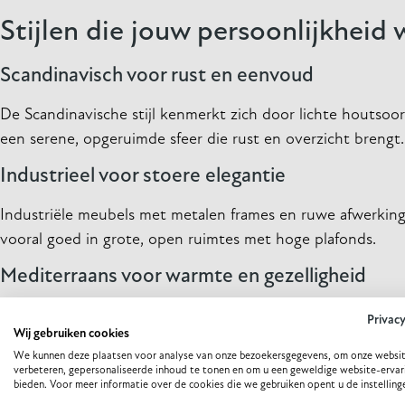
Stijlen die jouw persoonlijkheid
Scandinavisch voor rust en eenvoud
De Scandinavische stijl kenmerkt zich door lichte houtsoor
een serene, opgeruimde sfeer die rust en overzicht brengt.
Industrieel voor stoere elegantie
Industriële meubels met metalen frames en ruwe afwerkinge
vooral goed in grote, open ruimtes met hoge plafonds.
Mediterraans voor warmte en gezelligheid
Meubels in mediterrane stijl, met warme houtsoorten en na
Privac
Wij gebruiken cookies
robuuste houten tafels, rieten stoelen en zonnige kleuren.
We kunnen deze plaatsen voor analyse van onze bezoekersgegevens, om onze websit
verbeteren, gepersonaliseerde inhoud te tonen en om u een geweldige website-ervar
Trends vertalen naar tijdloze on
bieden. Voor meer informatie over de cookies die we gebruiken opent u de instelling