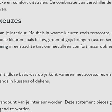
l luxe en comfort uitstralen. De combinatie van verschillend
ven.
lkeuzes
n je interieur. Meubels in warme kleuren zoals terracotta, 
e kleuren zoals blauw, groen of grijs brengen rust en sere
ning
in een zachte tint om niet alleen comfort, maar ook een
 tijdloze basis waarop je kunt variëren met accessoires en 
rends in kussens of dekens.
brandpunt van je interieur worden. Deze statement pieces g
igend te worden.