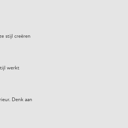
e stijl creëren
ijl werkt
rieur. Denk aan