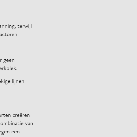
nning, terwijl
factoren.
r geen
erkplek.
kige lijnen
orten creëren
combinatie van
oegen een