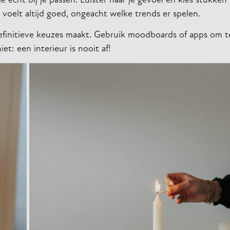
echt bij je passen. Luister naar je gevoel en kies stukken w
 voelt altijd goed, ongeacht welke trends er spelen.
efinitieve keuzes maakt. Gebruik moodboards of apps om t
: een interieur is nooit af!