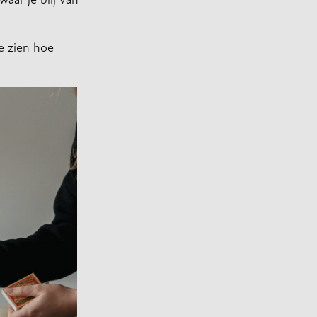
aar je blij van
e zien hoe