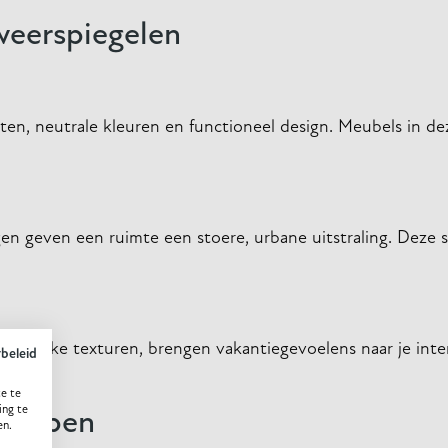
 weerspiegelen
ten, neutrale kleuren en functioneel design. Meubels in dez
n geven een ruimte een stoere, urbane uitstraling. Deze st
tuurlijke texturen, brengen vakantiegevoelens naar je inte
ybeleid
e te
ing te
twerpen
en.