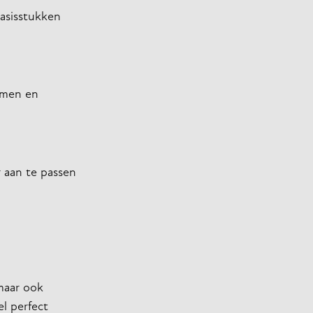
basisstukken
ormen en
r aan te passen
 maar ook
el perfect