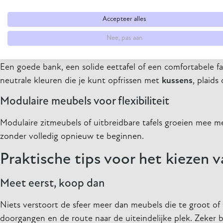
Trends komen en gaan, maar slimme meubelkeuzes blijven ja
Accepteer alles
die je kunt updaten met trendgevoelige accessoires.
Nee, pas aan
Investeren in kwaliteitsstukken
Een goede bank, een solide eettafel of een comfortabele fa
neutrale kleuren die je kunt opfrissen met
kussens
, plaids
Modulaire meubels voor flexibiliteit
Modulaire zitmeubels of uitbreidbare tafels groeien mee met 
zonder volledig opnieuw te beginnen.
Praktische tips voor het kiezen 
Meet eerst, koop dan
Niets verstoort de sfeer meer dan meubels die te groot of 
doorgangen en de route naar de uiteindelijke plek. Zeker 