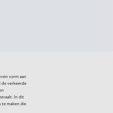
 geven vorm aan
l de verkeerde
en
traalt. In dit
s te maken die